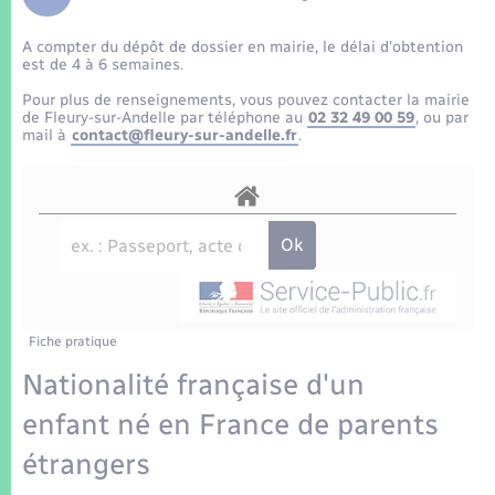
Enfants – Jeunes
Tourisme
Travaux - Autorisation d’occupation de l’espace
public
A compter du dépôt de dossier en mairie, le délai d’obtention
Transports scolaires
Mariage – PACS
Compétences
Etat-civil - Papiers - Citoyenneté
est de 4 à 6 semaines.
Pour plus de renseignements, vous pouvez contacter la mairie
Parrainage civil
Plan interactif
de Fleury-sur-Andelle par téléphone au
02 32 49 00 59
, ou par
Logement - Urbanisme
mail à
contact@fleury-sur-andelle.fr
.
Recensement
Présentation de la commune
Loisirs
Patrimoine – Histoire
Nouvel habitant
Publications
Numérique
Fiche pratique
La Communauté de communes
Organisation d’événement
Nationalité française d'un
enfant né en France de parents
Sécurité - Prévention
étrangers