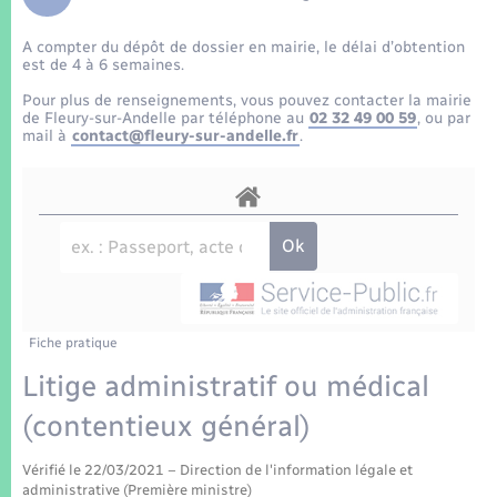
Enfants – Jeunes
Tourisme
Travaux - Autorisation d’occupation de l’espace
public
A compter du dépôt de dossier en mairie, le délai d’obtention
Transports scolaires
Mariage – PACS
Compétences
Etat-civil - Papiers - Citoyenneté
est de 4 à 6 semaines.
Pour plus de renseignements, vous pouvez contacter la mairie
Parrainage civil
Plan interactif
de Fleury-sur-Andelle par téléphone au
02 32 49 00 59
, ou par
Logement - Urbanisme
mail à
contact@fleury-sur-andelle.fr
.
Recensement
Présentation de la commune
Loisirs
Patrimoine – Histoire
Nouvel habitant
Publications
Numérique
Fiche pratique
La Communauté de communes
Organisation d’événement
Litige administratif ou médical
(contentieux général)
Sécurité - Prévention
Vérifié le 22/03/2021 – Direction de l'information légale et
administrative (Première ministre)