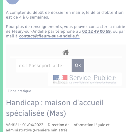
Enfants – Jeunes
Tourisme
Travaux - Autorisation d’occupation de l’espace
public
A compter du dépôt de dossier en mairie, le délai d’obtention
Transports scolaires
Mariage – PACS
Compétences
Etat-civil - Papiers - Citoyenneté
est de 4 à 6 semaines.
Pour plus de renseignements, vous pouvez contacter la mairie
Parrainage civil
Plan interactif
de Fleury-sur-Andelle par téléphone au
02 32 49 00 59
, ou par
Logement - Urbanisme
mail à
contact@fleury-sur-andelle.fr
.
Recensement
Présentation de la commune
Loisirs
Patrimoine – Histoire
Nouvel habitant
Publications
Numérique
Fiche pratique
La Communauté de communes
Organisation d’événement
Handicap : maison d'accueil
spécialisée (Mas)
Sécurité - Prévention
Vérifié le 01/04/2023 – Direction de l'information légale et
administrative (Première ministre)