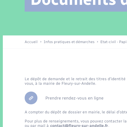
Location de 2 roues
Arrêtés municipaux
Etat civil
Conseil municipal
Petite enfance
Tourisme
Travaux - Autorisation d’occupation
Enfants – Jeunes
de l’espace public
Recensement
Présentation de la commune
Accueil
Infos pratiques et démarches
Etat-civil - Pap
Loisirs
La Communauté de communes
Organisation d’événement
Le dépôt de demande et le retrait des titres d’identité
vous, à la mairie de Fleury-sur-Andelle.
Transports
Prendre rendez-vous en ligne
A compter du dépôt de dossier en mairie, le délai d’obt
Pour plus de renseignements, vous pouvez contacter la
ou par mail à
contact@fleury-sur-andelle.fr
.