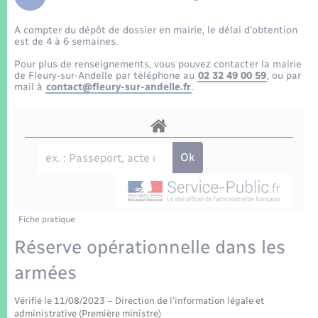
Enfants – Jeunes
Tourisme
Travaux - Autorisation d’occupation de l’espace
public
A compter du dépôt de dossier en mairie, le délai d’obtention
Transports scolaires
Mariage – PACS
Compétences
Etat-civil - Papiers - Citoyenneté
est de 4 à 6 semaines.
Pour plus de renseignements, vous pouvez contacter la mairie
Parrainage civil
Plan interactif
de Fleury-sur-Andelle par téléphone au
02 32 49 00 59
, ou par
Logement - Urbanisme
mail à
contact@fleury-sur-andelle.fr
.
Recensement
Présentation de la commune
Loisirs
Patrimoine – Histoire
Nouvel habitant
Publications
Numérique
Fiche pratique
La Communauté de communes
Organisation d’événement
Réserve opérationnelle dans les
armées
Sécurité - Prévention
Vérifié le 11/08/2023 – Direction de l'information légale et
administrative (Première ministre)