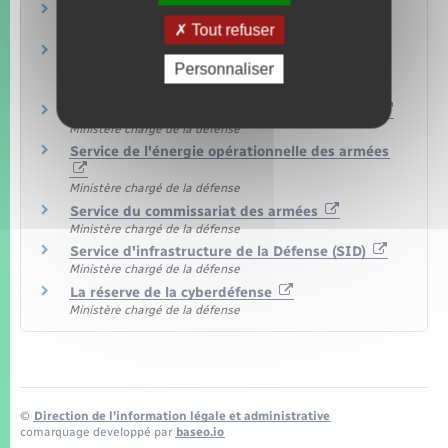
Découvrir l'Armée de l'Air
Ministère chargé de la défense
Tout refuser
Devenir réserviste dans la Gendarmerie
Personnaliser
nationale
Ministère chargé de l'intérieur
Réserve dans le service de santé des armées
Ministère chargé de la défense
Service de l'énergie opérationnelle des armées
Ministère chargé de la défense
Service du commissariat des armées
Ministère chargé de la défense
Service d'infrastructure de la Défense (SID)
Ministère chargé de la défense
La réserve de la cyberdéfense
Ministère chargé de la défense
©
Direction de l’information légale et administrative
comarquage developpé par
baseo.io