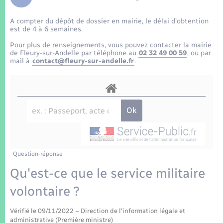
Enfants – Jeunes
Tourisme
Travaux - Autorisation d’occupation de l’espace
public
A compter du dépôt de dossier en mairie, le délai d’obtention
Transports scolaires
Mariage – PACS
Compétences
Etat-civil - Papiers - Citoyenneté
est de 4 à 6 semaines.
Pour plus de renseignements, vous pouvez contacter la mairie
Parrainage civil
Plan interactif
de Fleury-sur-Andelle par téléphone au
02 32 49 00 59
, ou par
Logement - Urbanisme
mail à
contact@fleury-sur-andelle.fr
.
Recensement
Présentation de la commune
Loisirs
Patrimoine – Histoire
Nouvel habitant
Publications
Numérique
Question-réponse
La Communauté de communes
Organisation d’événement
Qu'est-ce que le service militaire
volontaire ?
Sécurité - Prévention
Vérifié le 09/11/2022 – Direction de l'information légale et
administrative (Première ministre)