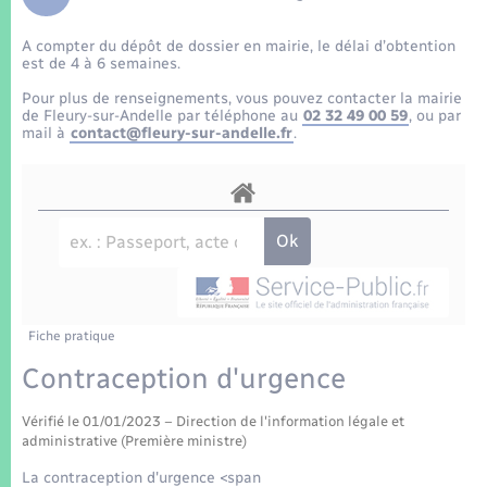
Enfants – Jeunes
Tourisme
Travaux - Autorisation d’occupation de l’espace
public
A compter du dépôt de dossier en mairie, le délai d’obtention
Transports scolaires
Mariage – PACS
Compétences
Etat-civil - Papiers - Citoyenneté
est de 4 à 6 semaines.
Pour plus de renseignements, vous pouvez contacter la mairie
Parrainage civil
Plan interactif
de Fleury-sur-Andelle par téléphone au
02 32 49 00 59
, ou par
Logement - Urbanisme
mail à
contact@fleury-sur-andelle.fr
.
Recensement
Présentation de la commune
Loisirs
Patrimoine – Histoire
Nouvel habitant
Publications
Numérique
Fiche pratique
La Communauté de communes
Organisation d’événement
Contraception d'urgence
Vérifié le 01/01/2023 – Direction de l'information légale et
Sécurité - Prévention
administrative (Première ministre)
La contraception d'urgence <span