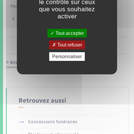
le contrôle sur ceux
Pour en savoir plus
que vous souhaitez
activer
Site d'information sur les modes de
contraception
Santé publique France
Tout accepter
Tout refuser
Personnaliser
©
Direction de l’information légale et administrative
comarquage developpé par
baseo.io
Retrouvez aussi
Concessions funéraires