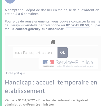
Enfants – Jeunes
Tourisme
Travaux - Autorisation d’occupation de l’espace
public
A compter du dépôt de dossier en mairie, le délai d’obtention
Transports scolaires
Mariage – PACS
Compétences
Etat-civil - Papiers - Citoyenneté
est de 4 à 6 semaines.
Pour plus de renseignements, vous pouvez contacter la mairie
Parrainage civil
Plan interactif
de Fleury-sur-Andelle par téléphone au
02 32 49 00 59
, ou par
Logement - Urbanisme
mail à
contact@fleury-sur-andelle.fr
.
Recensement
Présentation de la commune
Loisirs
Patrimoine – Histoire
Nouvel habitant
Publications
Numérique
Fiche pratique
La Communauté de communes
Organisation d’événement
Handicap : accueil temporaire en
établissement
Sécurité - Prévention
Vérifié le 01/01/2022 – Direction de l'information légale et
administrative (Première ministre)