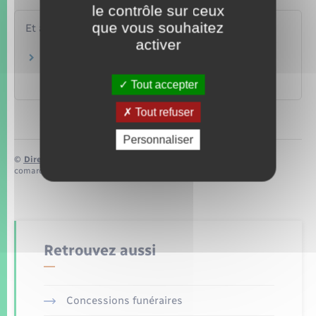
le contrôle sur ceux
que vous souhaitez
Et aussi
activer
Hébergement d'une personne en situation de
handicap
Tout accepter
Social – Santé
Tout refuser
Personnaliser
©
Direction de l’information légale et administrative
comarquage developpé par
baseo.io
Retrouvez aussi
Concessions funéraires