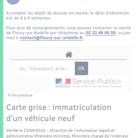
Enfants – Jeunes
Tourisme
Travaux - Autorisation d’occupation de l’espace
public
A compter du dépôt de dossier en mairie, le délai d’obtention
Transports scolaires
Mariage – PACS
Compétences
Etat-civil - Papiers - Citoyenneté
est de 4 à 6 semaines.
Pour plus de renseignements, vous pouvez contacter la mairie
Parrainage civil
Plan interactif
de Fleury-sur-Andelle par téléphone au
02 32 49 00 59
, ou par
Logement - Urbanisme
mail à
contact@fleury-sur-andelle.fr
.
Recensement
Présentation de la commune
Loisirs
Patrimoine – Histoire
Nouvel habitant
Publications
Numérique
Fiche pratique
La Communauté de communes
Organisation d’événement
Carte grise : immatriculation
d'un véhicule neuf
Sécurité - Prévention
Vérifié le 13/09/2022 – Direction de l'information légale et
administrative (Première ministre), Ministère chargé de l'intérieur