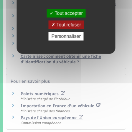
Carte grise : avec quels documents prouver son
identité ?
Tout accepter
Carte grise : comment justifier de son domicile
en France ?
Tout refuser
Peut-on plastifier une carte grise ?
Personnaliser
Peut-on choisir son adresse sur la carte grise ?
Quelles obligations pour immatriculer un
véhicule acheté à l'étranger ?
Carte grise : comment obtenir une fiche
d'identification du véhicule ?
Pour en savoir plus
Points numériques
Ministère chargé de l'intérieur
Importation en France d'un véhicule
Ministère chargé des finances
Pays de l'Union européenne
Commission européenne