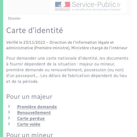
Enfants – Jeunes
Tourisme
Travaux - Autorisation d’occupation de l’espace
public
Transports scolaires
Mariage – PACS
Compétences
Etat-civil - Papiers - Citoyenneté
Dossier
Carte d'identité
Parrainage civil
Plan interactif
Logement - Urbanisme
Vérifié le 23/11/2022 – Direction de l'information légale et
Recensement
Présentation de la commune
administrative (Première ministre), Ministère chargé de l'intérieur
Loisirs
Pour demander une carte nationale d'identité, les documents
Patrimoine – Histoire
à fournir dépendent de la situation : majeur ou mineur,
Nouvel habitant
première demande ou renouvellement, possession (ou non)
d'un passeport,… Les délais de fabrication dépendent du lieu
Publications
et de la période.
Numérique
Pour un majeur
La Communauté de communes
Organisation d’événement
Première demande
Renouvellement
Carte perdue
Sécurité - Prévention
Carte volée
Pour un mineur