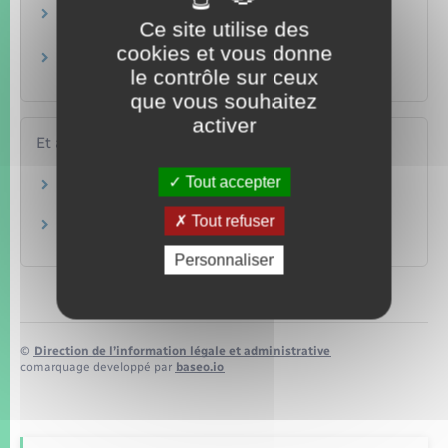
Comment savoir où en est votre demande de
Ce site utilise des
carte d'identité ?
cookies et vous donne
Quelle est la durée de validité d'une carte
le contrôle sur ceux
d'identité ?
que vous souhaitez
activer
Et aussi
Tout accepter
Passeport
Papiers – Citoyenneté – Élections
Tout refuser
Devenir Français
Étranger – Europe
Personnaliser
©
Direction de l’information légale et administrative
comarquage developpé par
baseo.io