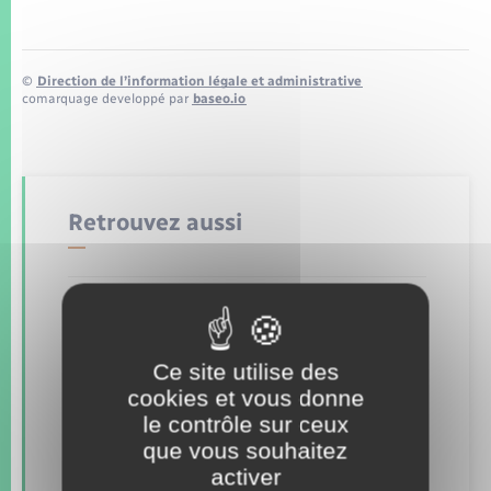
Seniors
Transports
©
Direction de l’information légale et administrative
comarquage developpé par
baseo.io
Voirie et espace public
Retrouvez aussi
Concessions funéraires
Documents d’identité
Ce site utilise des
Elections et citoyenneté
cookies et vous donne
le contrôle sur ceux
Etat civil
que vous souhaitez
activer
Mariage – PACS