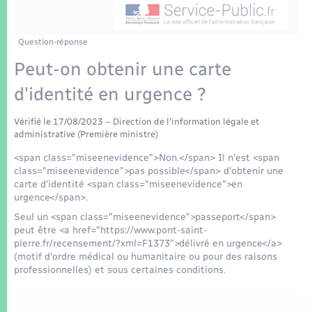
Enfants – Jeunes
Tourisme
Travaux - Autorisation d’occupation de l’espace
public
Transports scolaires
Mariage – PACS
Compétences
Etat-civil - Papiers - Citoyenneté
Question-réponse
Peut-on obtenir une carte
Parrainage civil
Plan interactif
Logement - Urbanisme
d'identité en urgence ?
Recensement
Présentation de la commune
Loisirs
Vérifié le 17/08/2023 – Direction de l'information légale et
administrative (Première ministre)
Patrimoine – Histoire
<span class="miseenevidence">Non.</span> Il n'est <span
Nouvel habitant
class="miseenevidence">pas possible</span> d'obtenir une
Publications
carte d'identité <span class="miseenevidence">en
Numérique
urgence</span>.
Seul un <span class="miseenevidence">passeport</span>
La Communauté de communes
peut être <a href="https://www.pont-saint-
Organisation d’événement
pierre.fr/recensement/?xml=F1373">délivré en urgence</a>
(motif d'ordre médical ou humanitaire ou pour des raisons
professionnelles) et sous certaines conditions.
Sécurité - Prévention