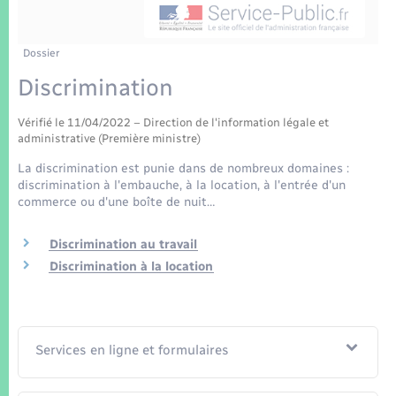
Enfants – Jeunes
Tourisme
Travaux - Autorisation d’occupation de l’espace
public
Transports scolaires
Mariage – PACS
Compétences
Etat-civil - Papiers - Citoyenneté
Dossier
Discrimination
Parrainage civil
Plan interactif
Logement - Urbanisme
Vérifié le 11/04/2022 – Direction de l'information légale et
Recensement
Présentation de la commune
administrative (Première ministre)
Loisirs
La discrimination est punie dans de nombreux domaines :
Patrimoine – Histoire
discrimination à l'embauche, à la location, à l'entrée d'un
Nouvel habitant
commerce ou d'une boîte de nuit…
Publications
Discrimination au travail
Numérique
Discrimination à la location
La Communauté de communes
Organisation d’événement
Sécurité - Prévention
Services en ligne et formulaires