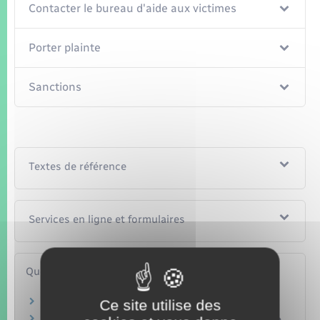
Contacter le bureau d'aide aux victimes
Porter plainte
Sanctions
Textes de référence
Services en ligne et formulaires
Questions ? Réponses !
Que faire en cas de discrimination ?
Ce site utilise des
Homophobie : quels sont vos droits en tant que