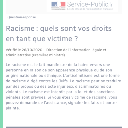
Enfants – Jeunes
Tourisme
Travaux - Autorisation d’occupation de l’espace
public
Transports scolaires
Mariage – PACS
Compétences
Etat-civil - Papiers - Citoyenneté
Question-réponse
Racisme : quels sont vos droits
Parrainage civil
Plan interactif
Logement - Urbanisme
en tant que victime ?
Recensement
Présentation de la commune
Loisirs
Vérifié le 26/10/2020 – Direction de l'information légale et
administrative (Première ministre)
Patrimoine – Histoire
Le racisme est le fait manifester de la haine envers une
Nouvel habitant
personne en raison de son apparence physique ou de son
Publications
origine nationale ou ethnique. L'antisémitisme est une forme
Numérique
de racisme dirigé contre les Juifs. Le racisme peut se traduire
par des propos ou des acte injurieux, discriminatoires ou
La Communauté de communes
violents. Le racisme est interdit par la loi et des sanctions
Organisation d’événement
pénales sont prévues. Si vous êtes victime de racisme, vous
pouvez demande de l'assistance, signaler les faits et porter
plainte.
Sécurité - Prévention