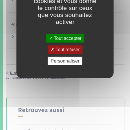
cookies et vous donne
victime ?
le contrôle sur ceux
que vous souhaitez
activer
Pour en savoir plus
Services d’aide aux victimes
Tout accepter
Ministère chargé de la justice
Tout refuser
Personnaliser
©
Direction de l’information légale et administrative
comarquage developpé par
baseo.io
Retrouvez aussi