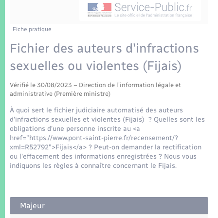
Enfants – Jeunes
Tourisme
Travaux - Autorisation d’occupation de l’espace
public
Transports scolaires
Mariage – PACS
Compétences
Etat-civil - Papiers - Citoyenneté
Fiche pratique
Fichier des auteurs d'infractions
Parrainage civil
Plan interactif
Logement - Urbanisme
sexuelles ou violentes (Fijais)
Recensement
Présentation de la commune
Loisirs
Vérifié le 30/08/2023 – Direction de l'information légale et
administrative (Première ministre)
Patrimoine – Histoire
À quoi sert le fichier judiciaire automatisé des auteurs
Nouvel habitant
d'infractions sexuelles et violentes (Fijais) ? Quelles sont les
Publications
obligations d'une personne inscrite au <a
Numérique
href="https://www.pont-saint-pierre.fr/recensement/?
xml=R52792">Fijais</a> ? Peut-on demander la rectification
La Communauté de communes
ou l'effacement des informations enregistrées ? Nous vous
Organisation d’événement
indiquons les règles à connaître concernant le Fijais.
Sécurité - Prévention
Majeur