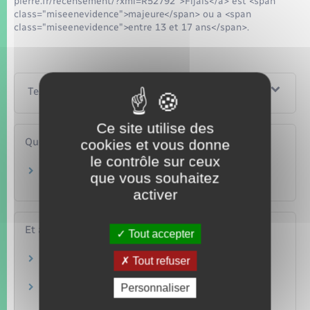
pierre.fr/recensement/?xml=R52792">Fijais</a> est <span
class="miseenevidence">majeure</span> ou a <span
class="miseenevidence">entre 13 et 17 ans</span>.
Textes de référence
Ce site utilise des
Questions ? Réponses !
cookies et vous donne
le contrôle sur ceux
Comment un détenu est-il suivi après sa sortie
que vous souhaitez
de prison ?
activer
Et aussi
Tout accepter
Fichiers judiciaires et de police judiciaire
Tout refuser
Papiers – Citoyenneté – Élections
Personnaliser
Violence – Atteinte à l'intégrité
Justice