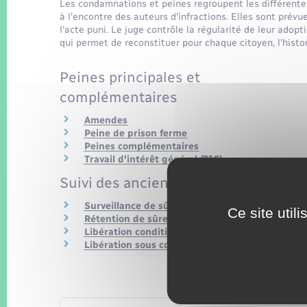
Les condamnations et peines regroupent les différentes
à l'encontre des auteurs d'infractions. Elles sont prévue
l'acte puni. Le juge contrôle la régularité de leur adopt
qui permet de reconstituer pour chaque citoyen, l'hist
Peines principales et
complémentaires
Amendes
Peine de prison ferme
Peines complémentaires
Travail d'intérêt général (TIG)
Suivi des anciens détenus
Surveillance de sûreté
Ce site util
Rétention de sûreté
Libération conditionnelle
Libération sous contrainte