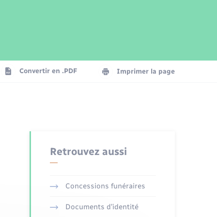
Parrainage civil
Plan interactif
Logement - Urbanisme
Publications
Convertir en .PDF
Imprimer la page
Numérique
Seniors
Retrouvez aussi
Concessions funéraires
Documents d’identité