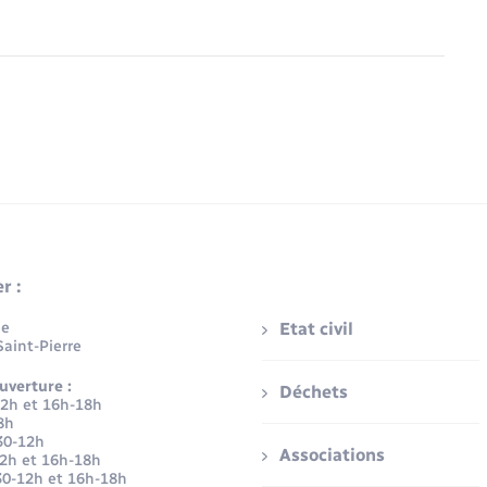
r :
ue
Etat civil
aint-Pierre
uverture :
Déchets
12h et 16h-18h
8h
30-12h
Associations
12h et 16h-18h
30-12h et 16h-18h