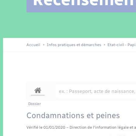
Location de 2 roues
Arrêtés municipaux
Etat civil
Conseil municipal
Petite enfance
Tourisme
Travaux - Autorisation d’occupation
Enfants – Jeunes
de l’espace public
Recensement
Présentation de la commune
Accueil
Infos pratiques et démarches
Etat-civil - Pap
Loisirs
La Communauté de communes
Organisation d’événement
Transports
Dossier
Condamnations et peines
Vérifié le 01/01/2020 – Direction de l'information légale et 