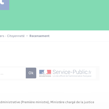
Transports scolaires
Mariage – PACS
Compétences
Etat-civil - Papiers -
Citoyenneté
Patrimoine – Histoire
iers - Citoyenneté
Recensement
Nouvel habitant
Sécurité - Prévention
Voirie et espace public
administrative (Première ministre), Ministère chargé de la justice