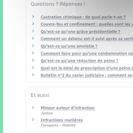
Questions ? Réponses !
Castration chimique : de quoi parle-t-on ?
Couvre-feu et confinement : quelles sont les 
Qu'est-ce qu'une grâce présidentielle ?
Comment un détenu est-il suivi après sa sorti
Qu'est-ce qu'une amnistie ?
Comment faire pour qu'une condamnation ne fi
Qu'est-ce qu'une réduction de peine ?
Quel est le délai de prescription d'une peine 
Bulletin n°2 du casier judiciaire : comment se
Et aussi
Mineur auteur d'infraction
Justice
Infractions routières
Transports – Mobilité