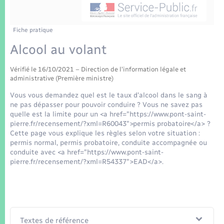
Enfants – Jeunes
Tourisme
Travaux - Autorisation d’occupation de l’espace
public
Transports scolaires
Mariage – PACS
Compétences
Etat-civil - Papiers - Citoyenneté
Fiche pratique
Alcool au volant
Parrainage civil
Plan interactif
Logement - Urbanisme
Vérifié le 16/10/2021 – Direction de l'information légale et
Recensement
Présentation de la commune
administrative (Première ministre)
Loisirs
Vous vous demandez quel est le taux d'alcool dans le sang à
Patrimoine – Histoire
ne pas dépasser pour pouvoir conduire ? Vous ne savez pas
Nouvel habitant
quelle est la limite pour un <a href="https://www.pont-saint-
pierre.fr/recensement/?xml=R60043">permis probatoire</a> ?
Publications
Cette page vous explique les règles selon votre situation :
Numérique
permis normal, permis probatoire, conduite accompagnée ou
conduite avec <a href="https://www.pont-saint-
La Communauté de communes
pierre.fr/recensement/?xml=R54337">EAD</a>.
Organisation d’événement
Sécurité - Prévention
Textes de référence