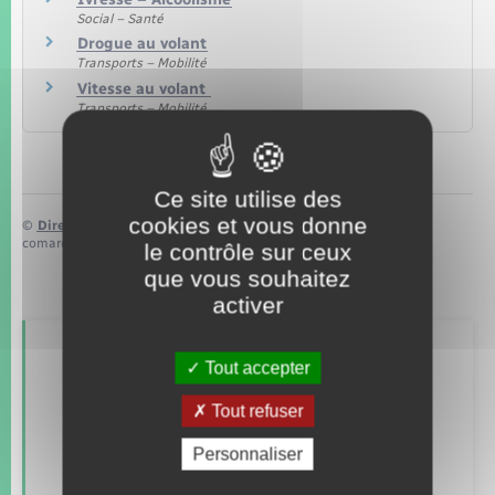
Social – Santé
Drogue au volant
Transports – Mobilité
Vitesse au volant
Transports – Mobilité
Ce site utilise des
cookies et vous donne
©
Direction de l’information légale et administrative
comarquage developpé par
baseo.io
le contrôle sur ceux
que vous souhaitez
activer
Retrouvez aussi
Tout accepter
Tout refuser
Concessions funéraires
Personnaliser
Documents d’identité