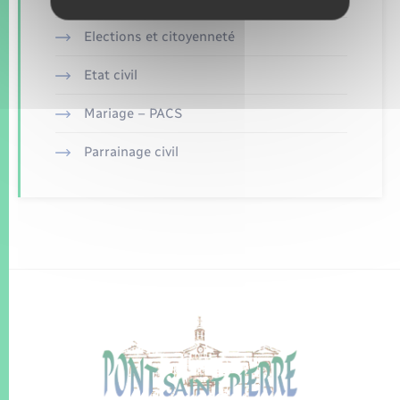
Elections et citoyenneté
Etat civil
Mariage – PACS
Parrainage civil