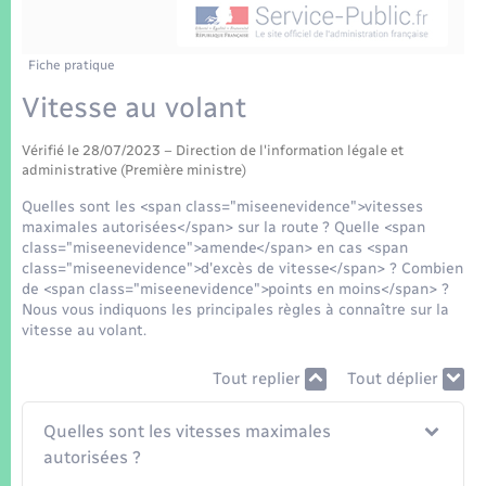
Enfants – Jeunes
Tourisme
Travaux - Autorisation d’occupation de l’espace
public
Transports scolaires
Mariage – PACS
Compétences
Etat-civil - Papiers - Citoyenneté
Fiche pratique
Vitesse au volant
Parrainage civil
Plan interactif
Logement - Urbanisme
Vérifié le 28/07/2023 – Direction de l'information légale et
Recensement
Présentation de la commune
administrative (Première ministre)
Loisirs
Quelles sont les <span class="miseenevidence">vitesses
Patrimoine – Histoire
maximales autorisées</span> sur la route ? Quelle <span
Nouvel habitant
class="miseenevidence">amende</span> en cas <span
class="miseenevidence">d'excès de vitesse</span> ? Combien
Publications
de <span class="miseenevidence">points en moins</span> ?
Numérique
Nous vous indiquons les principales règles à connaître sur la
vitesse au volant.
La Communauté de communes
Organisation d’événement
Tout replier
Tout déplier
Sécurité - Prévention
Quelles sont les vitesses maximales
autorisées ?