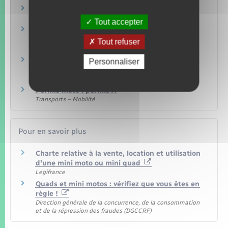
Infractions routières
Transports – Mobilité
Tout accepter
Permis moto : permis A1 ou permis 125 (moto
légère)
Tout refuser
Transports – Mobilité
Permis moto : permis A2 (moto de puissance
Personnaliser
intermédiaire)
Transports – Mobilité
Permis moto : permis A
Transports – Mobilité
Pour en savoir plus
Charte relative à la vente, location et utilisation
d'une mini moto ou mini quad
Legifrance
Quads et mini motos : vérifiez que vous êtes en
règle !
Direction générale de la concurrence, de la consommation
et de la répression des fraudes (DGCCRF)