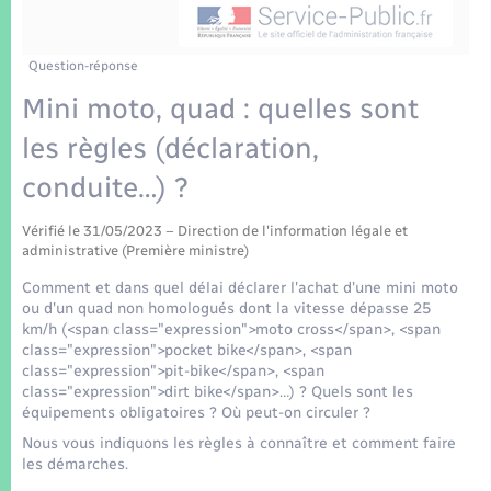
Enfants – Jeunes
Tourisme
Travaux - Autorisation d’occupation de l’espace
public
Transports scolaires
Mariage – PACS
Compétences
Etat-civil - Papiers - Citoyenneté
Question-réponse
Mini moto, quad : quelles sont
Parrainage civil
Plan interactif
Logement - Urbanisme
les règles (déclaration,
Recensement
Présentation de la commune
conduite…) ?
Loisirs
Patrimoine – Histoire
Vérifié le 31/05/2023 – Direction de l'information légale et
Nouvel habitant
administrative (Première ministre)
Publications
Comment et dans quel délai déclarer l'achat d'une mini moto
Numérique
ou d'un quad non homologués dont la vitesse dépasse 25
km/h (<span class="expression">moto cross</span>, <span
La Communauté de communes
class="expression">pocket bike</span>, <span
Organisation d’événement
class="expression">pit-bike</span>, <span
class="expression">dirt bike</span>…) ? Quels sont les
équipements obligatoires ? Où peut-on circuler ?
Sécurité - Prévention
Nous vous indiquons les règles à connaître et comment faire
les démarches.