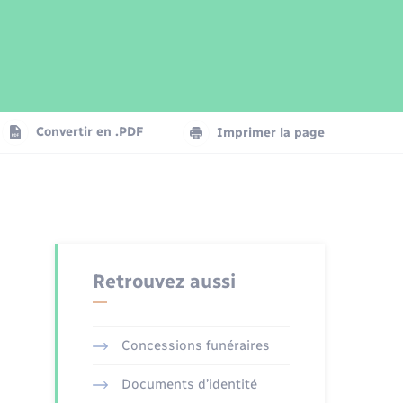
Parrainage civil
Plan interactif
Logement - Urbanisme
Publications
Convertir en .PDF
Imprimer la page
Numérique
Seniors
Retrouvez aussi
Concessions funéraires
Documents d’identité