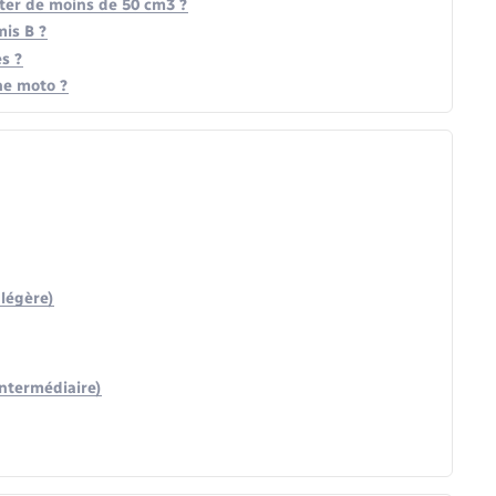
oter de moins de 50 cm3 ?
mis B ?
s ?
ne moto ?
légère)
ntermédiaire)