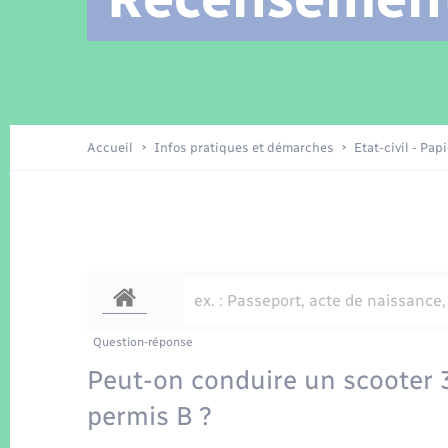
Location de 2 roues
Arrêtés municipaux
Etat civil
Conseil municipal
Petite enfance
Tourisme
Travaux - Autorisation d’occupation
Enfants – Jeunes
de l’espace public
Recensement
Présentation de la commune
Accueil
Infos pratiques et démarches
Etat-civil - Pap
Loisirs
La Communauté de communes
Organisation d’événement
Transports
Question-réponse
Peut-on conduire un scooter 
permis B ?