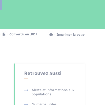
Parrainage civil
Plan interactif
Logement - Urbanisme
Publications
Convertir en .PDF
Imprimer la page
Numérique
Seniors
Retrouvez aussi
Alerte et informations aux
populations
Numéros utiles