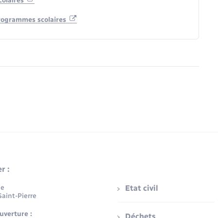
colaires
 programmes scolaires
r :
ue
Etat civil
aint-Pierre
uverture :
Déchets