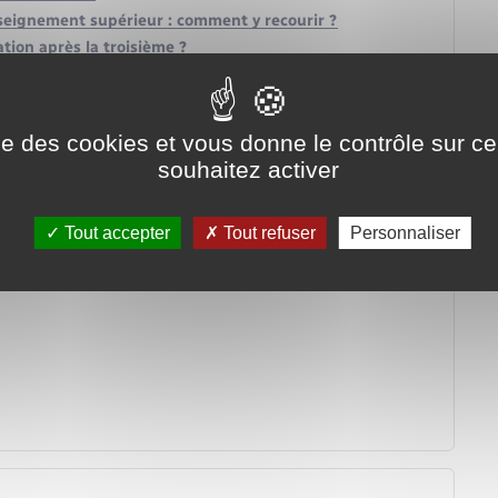
nseignement supérieur : comment y recourir ?
ation après la troisième ?
ycée ?
lège ou de lycée ?
en ?
ise des cookies et vous donne le contrôle sur 
?
souhaitez activer
llège ou au lycée ?
e passage du privé au public ?
Tout accepter
Tout refuser
Personnaliser
éficier ?