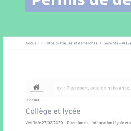
Location de 2 roues
Arrêtés municipaux
Etat civil
Conseil municipal
Petite enfance
Tourisme
Travaux - Autorisation d’occupation
Enfants – Jeunes
de l’espace public
Recensement
Présentation de la commune
Accueil
Infos pratiques et démarches
Sécurité - Prév
Loisirs
La Communauté de communes
Organisation d’événement
Transports
Dossier
Collège et lycée
Vérifié le 27/02/2020 – Direction de l'information légale et 