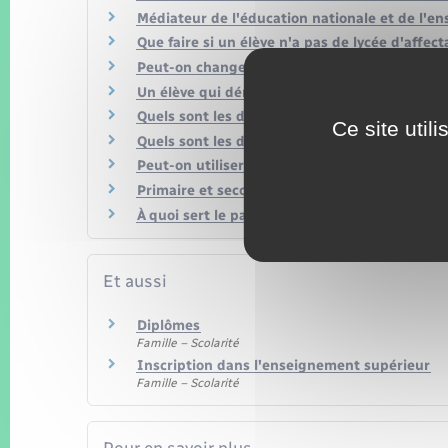
Médiateur de l'éducation nationale et de l'e
Que faire si un élève n'a pas de lycée d'affect
Peut-on changer de voie ou de spécialité au l
Un élève qui déménage doit-il changer de col
Quels sont les droits et obligations du collégi
Ce site util
Quels sont les droits et obligations du lycéen 
Peut-on utiliser son téléphone portable au co
Primaire et secondaire : comment s'effectue l
À quoi sert le pass Culture et comment en bén
Et aussi
Diplômes
Famille – Scolarité
Inscription dans l'enseignement supérieur
Famille – Scolarité
Pour en savoir plus