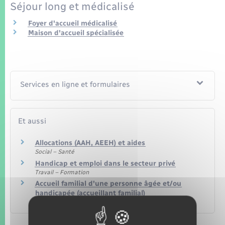
Seniors
Séjour long et médicalisé
Foyer d'accueil médicalisé
Transports
Maison d'accueil spécialisée
Voirie et espace public
Services en ligne et formulaires
Et aussi
Allocations (AAH, AEEH) et aides
Social – Santé
Handicap et emploi dans le secteur privé
Travail – Formation
Accueil familial d'une personne âgée et/ou
handicapée (accueillant familial)
Social – Santé