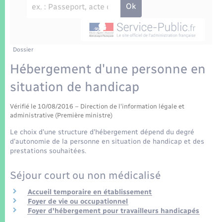
Enfants – Jeunes
Tourisme
Travaux - Autorisation d’occupation de l’espace
public
Transports scolaires
Mariage – PACS
Compétences
Etat-civil - Papiers - Citoyenneté
Parrainage civil
Plan interactif
Dossier
Logement - Urbanisme
Hébergement d'une personne en
Recensement
Présentation de la commune
situation de handicap
Loisirs
Patrimoine – Histoire
Vérifié le 10/08/2016 – Direction de l'information légale et
Nouvel habitant
administrative (Première ministre)
Publications
Le choix d'une structure d'hébergement dépend du degré
Numérique
d'autonomie de la personne en situation de handicap et des
prestations souhaitées.
La Communauté de communes
Organisation d’événement
Séjour court ou non médicalisé
Accueil temporaire en établissement
Sécurité - Prévention
Foyer de vie ou occupationnel
Foyer d'hébergement pour travailleurs handicapés