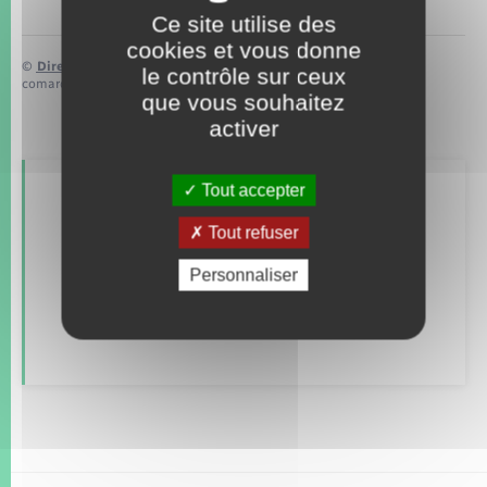
Ce site utilise des
cookies et vous donne
©
Direction de l’information légale et administrative
le contrôle sur ceux
comarquage developpé par
baseo.io
que vous souhaitez
activer
Tout accepter
Retrouvez aussi
Tout refuser
Personnaliser
Alerte et informations aux populations
Numéros utiles