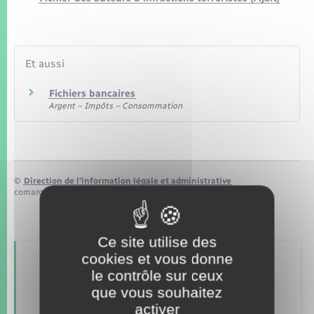
Seniors
Transports
Et aussi
Voirie et espace public
Fichiers bancaires
Argent – Impôts – Consommation
©
Direction de l’information légale et administrative
comarquage developpé par
baseo.io
Ce site utilise des
cookies et vous donne
Retrouvez aussi
le contrôle sur ceux
que vous souhaitez
activer