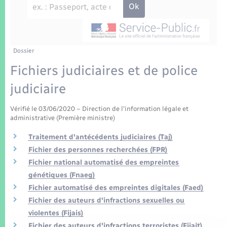
Enfants – Jeunes
Tourisme
Travaux - Autorisation d’occupation de l’espace
public
Transports scolaires
Mariage – PACS
Compétences
Etat-civil - Papiers - Citoyenneté
Parrainage civil
Plan interactif
Dossier
Logement - Urbanisme
Fichiers judiciaires et de police
Recensement
Présentation de la commune
judiciaire
Loisirs
Patrimoine – Histoire
Vérifié le 03/06/2020 – Direction de l'information légale et
Nouvel habitant
administrative (Première ministre)
Publications
Traitement d'antécédents judiciaires (Taj)
Numérique
Fichier des personnes recherchées (FPR)
La Communauté de communes
Fichier national automatisé des empreintes
Organisation d’événement
génétiques (Fnaeg)
Fichier automatisé des empreintes digitales (Faed)
Sécurité - Prévention
Fichier des auteurs d'infractions sexuelles ou
violentes (Fijais)
Fichier des auteurs d'infractions terroristes (Fijait)