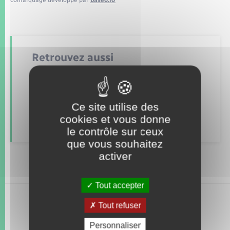
Seniors
Transports
Retrouvez aussi
Voirie et espace public
Alerte et informations aux populations
Ce site utilise des
Numéros utiles
cookies et vous donne
le contrôle sur ceux
que vous souhaitez
activer
Tout accepter
Tout refuser
Personnaliser