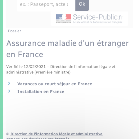
Enfants – Jeunes
Tourisme
Travaux - Autorisation d’occupation de l’espace
public
Transports scolaires
Mariage – PACS
Compétences
Etat-civil - Papiers - Citoyenneté
Parrainage civil
Plan interactif
Dossier
Logement - Urbanisme
Assurance maladie d'un étranger
Recensement
Présentation de la commune
en France
Loisirs
Patrimoine – Histoire
Vérifié le 12/02/2021 – Direction de l'information légale et
Nouvel habitant
administrative (Première ministre)
Publications
Vacances ou court séjour en France
Numérique
Installation en France
La Communauté de communes
Organisation d’événement
Sécurité - Prévention
©
Direction de l’information légale et administrative
comarquage developpé par
baseo.io