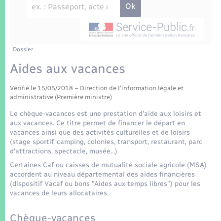
Enfants – Jeunes
Tourisme
Travaux - Autorisation d’occupation de l’espace
public
Transports scolaires
Mariage – PACS
Compétences
Etat-civil - Papiers - Citoyenneté
Parrainage civil
Plan interactif
Dossier
Logement - Urbanisme
Aides aux vacances
Recensement
Présentation de la commune
Loisirs
Vérifié le 15/05/2018 – Direction de l'information légale et
administrative (Première ministre)
Patrimoine – Histoire
Nouvel habitant
Le chèque-vacances est une prestation d'aide aux loisirs et
aux vacances. Ce titre permet de financer le départ en
Publications
vacances ainsi que des activités culturelles et de loisirs
Numérique
(stage sportif, camping, colonies, transport, restaurant, parc
d'attractions, spectacle, musée…).
La Communauté de communes
Certaines Caf ou caisses de mutualité sociale agricole (MSA)
Organisation d’événement
accordent au niveau départemental des aides financières
(dispositif Vacaf ou bons "Aides aux temps libres") pour les
vacances de leurs allocataires.
Sécurité - Prévention
Chèque-vacances