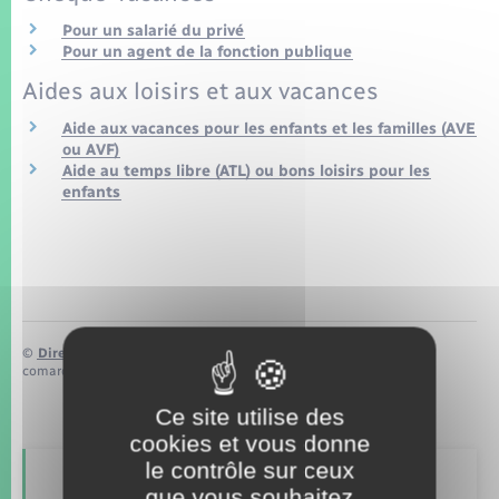
Seniors
Pour un salarié du privé
Pour un agent de la fonction publique
Transports
Aides aux loisirs et aux vacances
Aide aux vacances pour les enfants et les familles (AVE
Voirie et espace public
ou AVF)
Aide au temps libre (ATL) ou bons loisirs pour les
enfants
©
Direction de l’information légale et administrative
comarquage developpé par
baseo.io
Ce site utilise des
cookies et vous donne
le contrôle sur ceux
Retrouvez aussi
que vous souhaitez