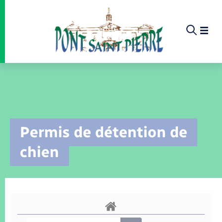
Panneau de gestion des cookies
Etat-civil - Papiers - Citoyenneté
Infos pratiques et démarches
Infos pratiques et démarches
Infos pratiques et démarches
Infos pratiques et démarches
Infos pratiques et démarches
Infos pratiques et démarches
Infos pratiques et démarches
Infos pratiques et démarches
Infos pratiques et démarches
Infos pratiques et démarches
Infos pratiques et démarches
Infos pratiques et démarches
Enfants – Jeunes
La commune
Loisirs
Loisirs
Menu
Menu
Menu
Infos pratiques et démarches
Permis de détention de
Commerces - Entreprises - Emploi
Nouvelle activité
Calendrier de collecte
Ecole
Info jeunes
Concessions funéraires
Déclarer à l’état civil
Aides aux travaux
Associations
Saison culturelle
Piscine
Accompagnement au numérique
Déclaration de manifestation
Alerte et informations aux populations
EHPAD
Bornes de recharge électrique
Déclaration de manifestation
Actualités
Les élus
Aides
chien
La commune
Offres d'emploi
Déchèteries
Enfance
Maison des jeunes (11-17 ans)
Documents d’identité
Demander un acte d’état civil
Document d’urbanisme
Culture
Bibliothèques
Randonnée
La Fibre
Location de salle
Numéros utiles
Registre des personnes vulnérables
Bus et train
Déménagement - Autorisation de
Agenda
Comptes rendus de conseils
Annuaire
Déchets
stationnement
Projets
Jeunesse
Elections et citoyenneté
Urbanisme
Permis de détention de chien
Service à domicile
Co-voiturage et vélos
Budget
Délibérations et procès verbaux
Proposer un événement
Sport
Eau - Assainissement
Faire un signalement
Associations
Etat civil
Location de 2 roues
Conseil municipal
Arrêtés municipaux
Petite enfance