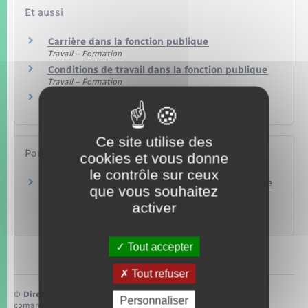
Et aussi
Carrière dans la fonction publique
Travail – Formation
Conditions de travail dans la fonction publique
Travail – Formation
Quitter la fonction publique
Travail – Formation
Ce site utilise des
Pour en savoir plus
cookies et vous donne
le contrôle sur ceux
Agir pour son projet de mobilité professionnelle
que vous souhaitez
– Guide repères des agents de la fonction
activer
publique
Ministère chargé de la fonction publique
Tout accepter
Tout refuser
©
Direction de l’information légale et administrative
Personnaliser
comarquage developpé par
baseo.io