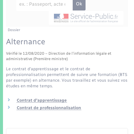
Enfants – Jeunes
Tourisme
Travaux - Autorisation d’occupation de l’espace
public
Transports scolaires
Mariage – PACS
Compétences
Etat-civil - Papiers - Citoyenneté
Parrainage civil
Plan interactif
Dossier
Logement - Urbanisme
Alternance
Recensement
Présentation de la commune
Loisirs
Vérifié le 12/08/2020 – Direction de l'information légale et
administrative (Première ministre)
Patrimoine – Histoire
Nouvel habitant
Le contrat d'apprentissage et le contrat de
professionnalisation permettent de suivre une formation (BTS
Publications
par exemple) en alternance. Vous travaillez et vous suivez vos
Numérique
études en même temps.
La Communauté de communes
Contrat d'apprentissage
Organisation d’événement
Contrat de professionnalisation
Sécurité - Prévention