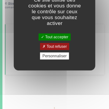
©
Direction de l’information légale et administrative
cookies et vous donne
comarquage developpé par
baseo.io
le contrôle sur ceux
que vous souhaitez
activer
Retrouvez aussi
Tout accepter
Tout refuser
Alerte et informations aux populations
Personnaliser
Numéros utiles