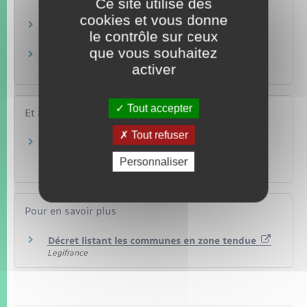
Ce site utilise des
dernier mois de loyer ?
cookies et vous donne
Un colocataire doit-il payer les dettes après
le contrôle sur ceux
avoir donné son préavis ?
que vous souhaitez
Qu'est-ce qu'un logement soumis à la loi de
activer
1948 ?
Tout accepter
Et aussi
Tout refuser
Préavis et formalités du congé donné par le
locataire
Personnaliser
Logement
Pour en savoir plus
Décret listant les communes en zone tendue
Legifrance