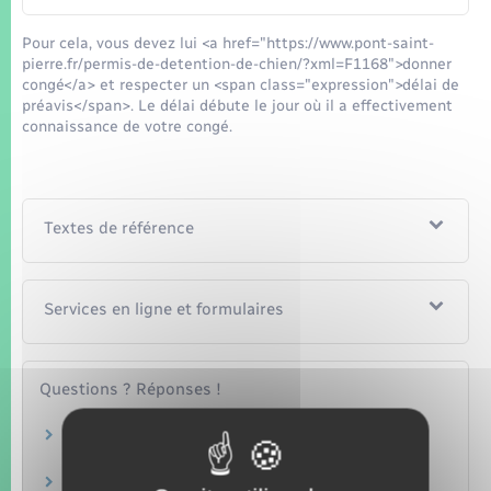
Pour cela, vous devez lui <a href="https://www.pont-saint-
pierre.fr/permis-de-detention-de-chien/?xml=F1168">donner
congé</a> et respecter un <span class="expression">délai de
préavis</span>. Le délai débute le jour où il a effectivement
connaissance de votre congé.
Textes de référence
Services en ligne et formulaires
Questions ? Réponses !
Bail d'habitation : peut-on envoyer son congé
(préavis) par mail ?
Le dépôt de garantie peut-il servir à payer le