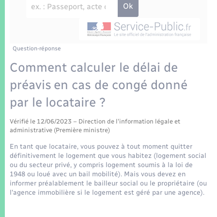
Enfants – Jeunes
Tourisme
Travaux - Autorisation d’occupation de l’espace
public
Transports scolaires
Mariage – PACS
Compétences
Etat-civil - Papiers - Citoyenneté
Parrainage civil
Plan interactif
Question-réponse
Logement - Urbanisme
Comment calculer le délai de
Recensement
Présentation de la commune
préavis en cas de congé donné
Loisirs
par le locataire ?
Patrimoine – Histoire
Nouvel habitant
Vérifié le 12/06/2023 – Direction de l'information légale et
Publications
administrative (Première ministre)
Numérique
En tant que locataire, vous pouvez à tout moment quitter
La Communauté de communes
définitivement le logement que vous habitez (logement social
Organisation d’événement
ou du secteur privé, y compris logement soumis à la loi de
1948 ou loué avec un bail mobilité). Mais vous devez en
informer préalablement le bailleur social ou le propriétaire (ou
Sécurité - Prévention
l'agence immobilière si le logement est géré par une agence).