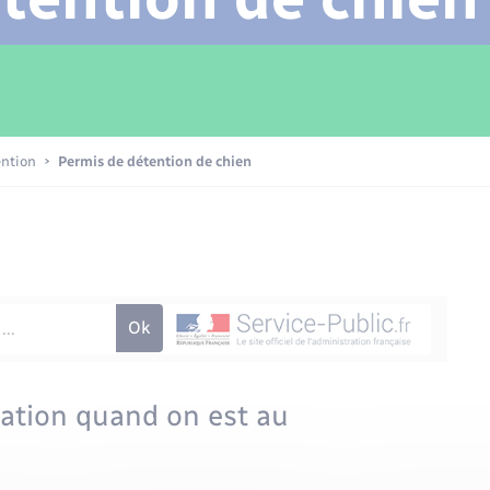
Transports scolaires
Mariage – PACS
Compétences
Etat-civil - Papiers -
Citoyenneté
Patrimoine – Histoire
ention
Permis de détention de chien
Nouvel habitant
Sécurité - Prévention
Voirie et espace public
mation quand on est au