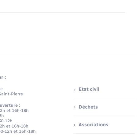
r :
ue
Etat civil
aint-Pierre
uverture :
Déchets
12h et 16h-18h
8h
30-12h
Associations
12h et 16h-18h
30-12h et 16h-18h