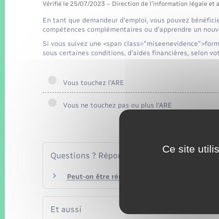
Vérifié le 25/07/2023 – Direction de l'information légale et 
En tant que demandeur d'emploi, vous pouvez bénéficie
compétences complémentaires ou d'apprendre un nouv
Si vous suivez une <span class="miseenevidence">forma
sous certaines conditions, d'aides financières, selon vot
Vous touchez l'ARE
Vous ne touchez pas ou plus l'ARE
Ce site util
Questions ? Réponses !
Peut-on être rémunéré pendant sa formation 
Et aussi