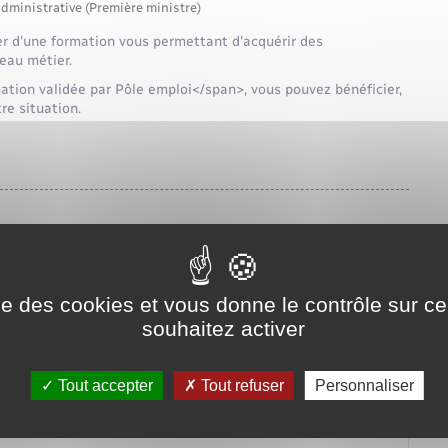
administrative (Première ministre)
r d'une formation vous permettant d'acquérir des
eau métier.
tion validée par Pôle emploi</span>, vous pouvez bénéficier,
re situation.
ise des cookies et vous donne le contrôle sur 
souhaitez activer
à Pôle emploi ?
Tout accepter
Tout refuser
Personnaliser