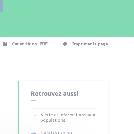
Parrainage civil
Plan interactif
Logement - Urbanisme
Publications
Convertir en .PDF
Imprimer la page
Numérique
Seniors
Retrouvez aussi
Alerte et informations aux
populations
Numéros utiles