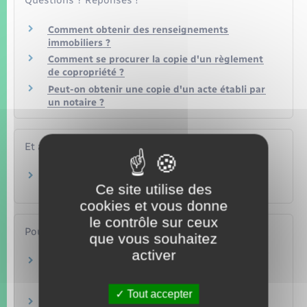
Questions ? Réponses !
Comment obtenir des renseignements
immobiliers ?
Comment se procurer la copie d'un règlement
de copropriété ?
Peut-on obtenir une copie d'un acte établi par
un notaire ?
Et aussi
Achat ou vente d'un logement
Ce site utilise des
Logement
cookies et vous donne
le contrôle sur ceux
Pour en savoir plus
que vous souhaitez
activer
Portail des services en ligne des notaires de
France
Notaires de France
Tout accepter
Faire une recherche dans les archives