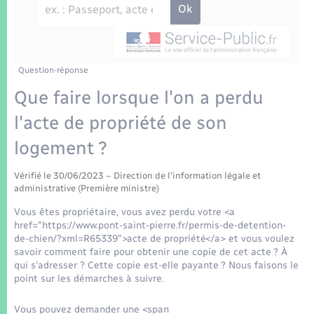
Enfants – Jeunes
Tourisme
Travaux - Autorisation d’occupation de l’espace
public
Transports scolaires
Mariage – PACS
Compétences
Etat-civil - Papiers - Citoyenneté
Parrainage civil
Plan interactif
Question-réponse
Logement - Urbanisme
Que faire lorsque l'on a perdu
Recensement
Présentation de la commune
l'acte de propriété de son
Loisirs
logement ?
Patrimoine – Histoire
Nouvel habitant
Vérifié le 30/06/2023 – Direction de l'information légale et
Publications
administrative (Première ministre)
Numérique
Vous êtes propriétaire, vous avez perdu votre <a
La Communauté de communes
href="https://www.pont-saint-pierre.fr/permis-de-detention-
Organisation d’événement
de-chien/?xml=R65339">acte de propriété</a> et vous voulez
savoir comment faire pour obtenir une copie de cet acte ? À
qui s'adresser ? Cette copie est-elle payante ? Nous faisons le
Sécurité - Prévention
point sur les démarches à suivre.
Vous pouvez demander une <span