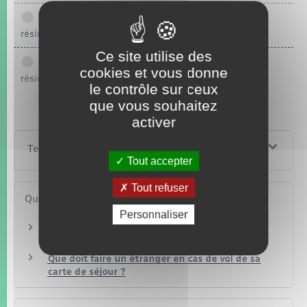
Vous résidez depuis 5 ans avec un certificat de
résidence "vie privée et familiale"
Ce site utilise des
Vous résidez depuis 3 ans avec un certificat de
cookies et vous donne
résidence d'1 an
le contrôle sur ceux
que vous souhaitez
activer
Textes de référence
Tout accepter
Tout refuser
Questions ? Réponses !
Personnaliser
Que doit faire un étranger en cas de perte de
sa carte de séjour ?
Que doit faire un étranger en cas de vol de sa
carte de séjour ?