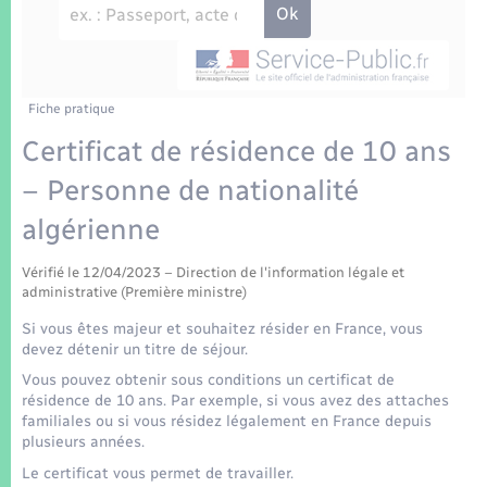
Enfants – Jeunes
Tourisme
Travaux - Autorisation d’occupation de l’espace
public
Transports scolaires
Mariage – PACS
Compétences
Etat-civil - Papiers - Citoyenneté
Parrainage civil
Plan interactif
Fiche pratique
Logement - Urbanisme
Certificat de résidence de 10 ans
Recensement
Présentation de la commune
– Personne de nationalité
Loisirs
algérienne
Patrimoine – Histoire
Nouvel habitant
Vérifié le 12/04/2023 – Direction de l'information légale et
Publications
administrative (Première ministre)
Numérique
Si vous êtes majeur et souhaitez résider en France, vous
La Communauté de communes
devez détenir un titre de séjour.
Organisation d’événement
Vous pouvez obtenir sous conditions un certificat de
résidence de 10 ans. Par exemple, si vous avez des attaches
familiales ou si vous résidez légalement en France depuis
Sécurité - Prévention
plusieurs années.
Le certificat vous permet de travailler.