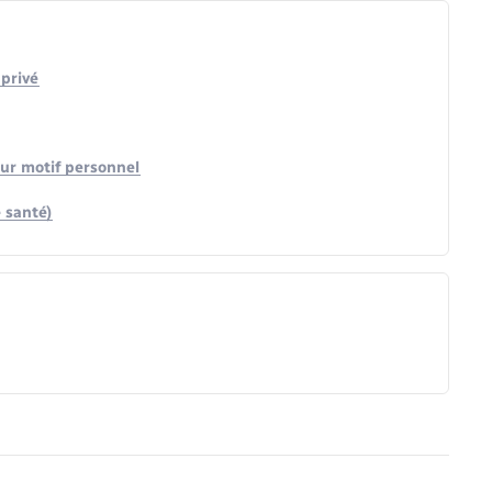
 privé
our motif personnel
 santé)