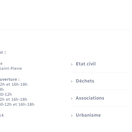
r :
ue
Etat civil
aint-Pierre
uverture :
Déchets
12h et 16h-18h
8h
30-12h
Associations
12h et 16h-18h
30-12h et 16h-18h
Urbanisme
14