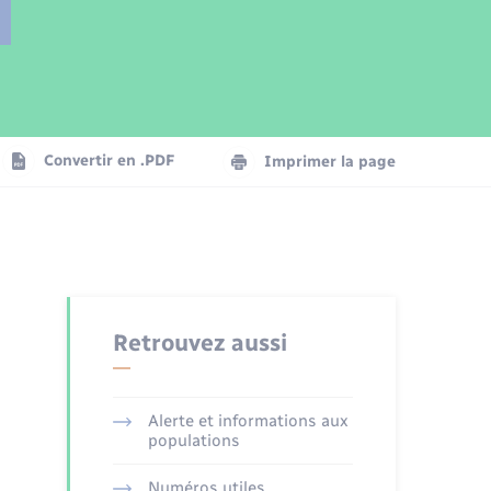
Parrainage civil
Plan interactif
Logement - Urbanisme
Publications
Convertir en .PDF
Imprimer la page
Numérique
Seniors
Retrouvez aussi
Alerte et informations aux
populations
Numéros utiles