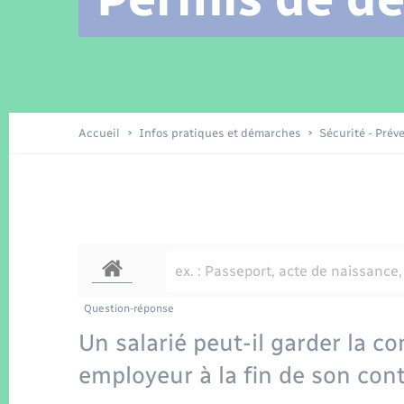
Location de 2 roues
Arrêtés municipaux
Etat civil
Conseil municipal
Petite enfance
Tourisme
Travaux - Autorisation d’occupation
Enfants – Jeunes
de l’espace public
Recensement
Présentation de la commune
Accueil
Infos pratiques et démarches
Sécurité - Prév
Loisirs
La Communauté de communes
Organisation d’événement
Transports
Question-réponse
Un salarié peut-il garder la 
employeur à la fin de son cont