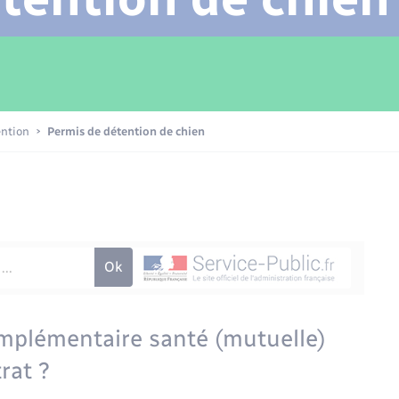
Transports scolaires
Mariage – PACS
Compétences
Etat-civil - Papiers -
Citoyenneté
Patrimoine – Histoire
ention
Permis de détention de chien
Nouvel habitant
Sécurité - Prévention
Voirie et espace public
complémentaire santé (mutuelle)
rat ?