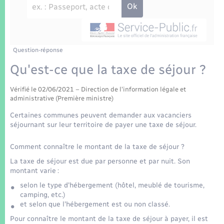
Enfants – Jeunes
Tourisme
Travaux - Autorisation d’occupation de l’espace
public
Transports scolaires
Mariage – PACS
Compétences
Etat-civil - Papiers - Citoyenneté
Parrainage civil
Plan interactif
Question-réponse
Logement - Urbanisme
Qu'est-ce que la taxe de séjour ?
Recensement
Présentation de la commune
Loisirs
Vérifié le 02/06/2021 – Direction de l'information légale et
administrative (Première ministre)
Patrimoine – Histoire
Nouvel habitant
Certaines communes peuvent demander aux vacanciers
séjournant sur leur territoire de payer une taxe de séjour.
Publications
Numérique
Comment connaître le montant de la taxe de séjour ?
La Communauté de communes
La taxe de séjour est due par personne et par nuit. Son
Organisation d’événement
montant varie :
selon le type d'hébergement (hôtel, meublé de tourisme,
camping, etc.)
Sécurité - Prévention
et selon que l'hébergement est ou non classé.
Pour connaître le montant de la taxe de séjour à payer, il est