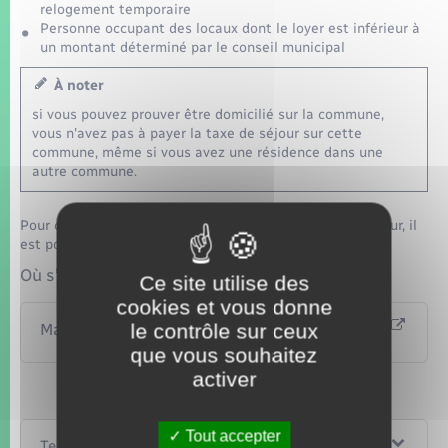
relogement temporaire
Personne occupant des locaux dont le loyer est inférieur à
un montant déterminé par le conseil municipal
À noter
si vous pouvez prouver être domicilié sur la commune,
vous n'avez pas à payer la taxe de séjour sur cette
commune, même si vous avez une résidence dans une
autre commune.
Pour connaître les règles applicables à votre lieu de séjour, il
est possible de contacter la mairie :
Où s’adresser ?
Ce site utilise des
cookies et vous donne
le contrôle sur ceux
Mairie
que vous souhaitez
activer
Tout accepter
Textes de référence