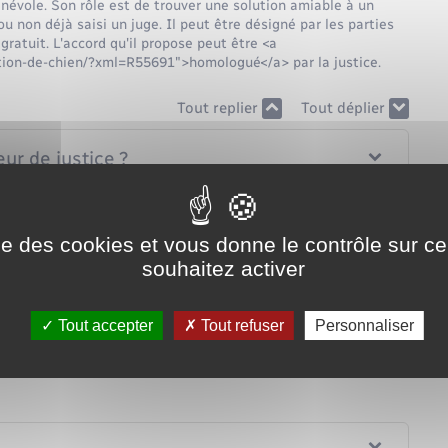
bénévole. Son rôle est de trouver une solution amiable à un
ou non déjà saisi un juge. Il peut être désigné par les parties
 gratuit. L'accord qu'il propose peut être <a
ntion-de-chien/?xml=R55691">homologué</a> par la justice.
Tout replier
Tout déplier
ur de justice ?
ice ?
ise des cookies et vous donne le contrôle sur 
souhaitez activer
?
Tout accepter
Tout refuser
Personnaliser
ce ?