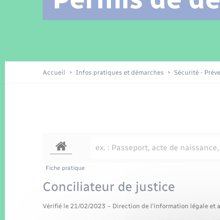
Location de 2 roues
Arrêtés municipaux
Etat civil
Conseil municipal
Petite enfance
Tourisme
Travaux - Autorisation d’occupation
Enfants – Jeunes
de l’espace public
Recensement
Présentation de la commune
Accueil
Infos pratiques et démarches
Sécurité - Prév
Loisirs
La Communauté de communes
Organisation d’événement
Transports
Fiche pratique
Conciliateur de justice
Vérifié le 21/02/2023 – Direction de l'information légale et 