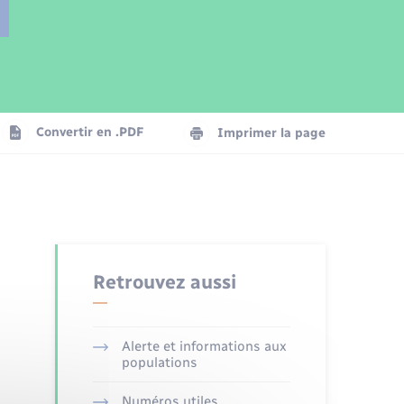
Parrainage civil
Plan interactif
Logement - Urbanisme
Publications
Convertir en .PDF
Imprimer la page
Numérique
Seniors
Retrouvez aussi
Alerte et informations aux
populations
Numéros utiles