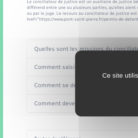
Le conciliateur de justice est un auxiliaire de justice 
différend entre une ou plusieurs parties, qu'elles aient 
ou par le juge. Le recours au conciliateur de justice est
href="https://www.pont-saint-pierre.fr/permis-de-dete
Quelles sont les missions du conciliate
Comment saisir le conciliateur de just
Ce site util
Comment se déroule une conciliation 
Comment devenir conciliateur de justi