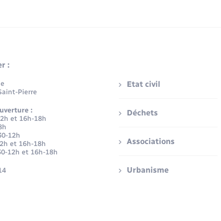
r :
ue
Etat civil
aint-Pierre
uverture :
Déchets
12h et 16h-18h
8h
30-12h
Associations
12h et 16h-18h
30-12h et 16h-18h
Urbanisme
14