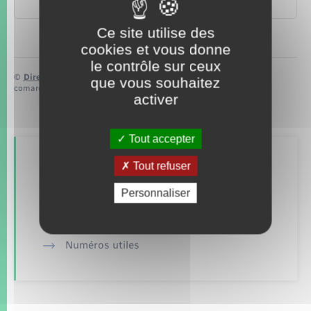
d'un logement meublé ?
Ce site utilise des
cookies et vous donne
le contrôle sur ceux
©
Direction de l’information légale et administrative
que vous souhaitez
comarquage developpé par
baseo.io
activer
Tout accepter
Retrouvez aussi
Tout refuser
Personnaliser
Alerte et informations aux populations
Numéros utiles