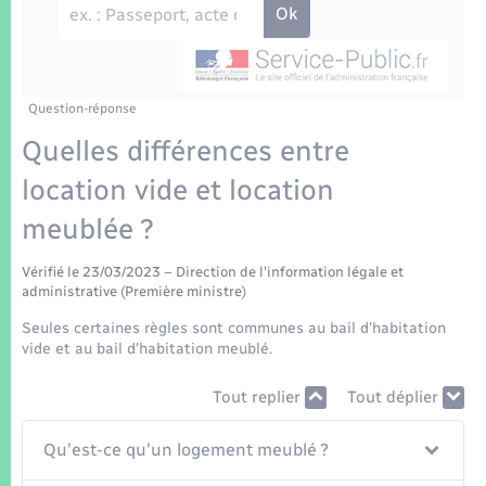
Enfants – Jeunes
Tourisme
Travaux - Autorisation d’occupation de l’espace
public
Transports scolaires
Mariage – PACS
Compétences
Etat-civil - Papiers - Citoyenneté
Parrainage civil
Plan interactif
Question-réponse
Logement - Urbanisme
Quelles différences entre
Recensement
Présentation de la commune
location vide et location
Loisirs
meublée ?
Patrimoine – Histoire
Nouvel habitant
Vérifié le 23/03/2023 – Direction de l'information légale et
Publications
administrative (Première ministre)
Numérique
Seules certaines règles sont communes au bail d'habitation
La Communauté de communes
vide et au bail d'habitation meublé.
Organisation d’événement
Tout replier
Tout déplier
Sécurité - Prévention
Qu'est-ce qu'un logement meublé ?