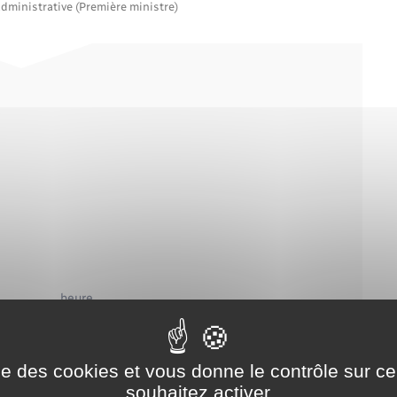
administrative (Première ministre)
……………………. heure
ise des cookies et vous donne le contrôle sur 
souhaitez activer