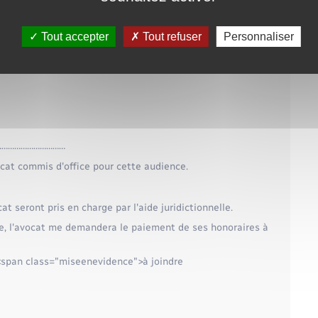
Tout accepter
Tout refuser
Personnaliser
nfant mineur)
……………………………
cat commis d'office pour cette audience.
cat seront pris en charge par l'aide juridictionnelle.
elle, l'avocat me demandera le paiement de ses honoraires à
(<span class="miseenevidence">à joindre