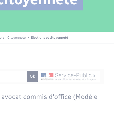
Transports scolaires
Mariage – PACS
Compétences
Etat-civil - Papiers -
Citoyenneté
Patrimoine – Histoire
iers - Citoyenneté
Elections et citoyenneté
Nouvel habitant
Sécurité - Prévention
Voirie et espace public
avocat commis d'office (Modèle