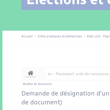
Location de 2 roues
Arrêtés municipaux
Etat civil
Conseil municipal
Petite enfance
Tourisme
Travaux - Autorisation d’occupation
Enfants – Jeunes
de l’espace public
Recensement
Présentation de la commune
Accueil
Infos pratiques et démarches
Etat-civil - Pap
Loisirs
La Communauté de communes
Organisation d’événement
Transports
Modèle de document
Demande de désignation d'un 
de document)