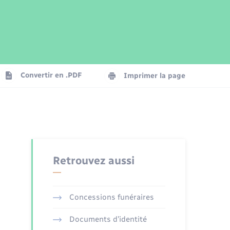
Parrainage civil
Plan interactif
Logement - Urbanisme
Publications
Convertir en .PDF
Imprimer la page
Numérique
Seniors
Retrouvez aussi
Concessions funéraires
Documents d’identité