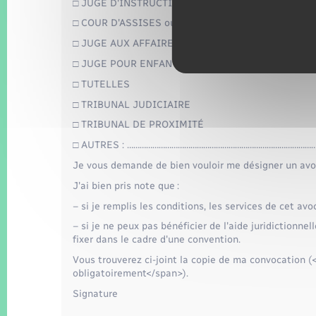
□ JUGE D'INSTRUCTION
□ COUR D'ASSISES ou COUR CRIMINELLE
□ JUGE AUX AFFAIRES FAMILIALES (audition d'un e
□ JUGE POUR ENFANTS
□ TUTELLES
□ TRIBUNAL JUDICIAIRE
□ TRIBUNAL DE PROXIMITÉ
□ AUTRES : ……………………………………………………………………………
Je vous demande de bien vouloir me désigner un avo
J'ai bien pris note que :
– si je remplis les conditions, les services de cet avo
– si je ne peux pas bénéficier de l'aide juridictionn
fixer dans le cadre d'une convention.
Vous trouverez ci-joint la copie de ma convocation 
obligatoirement</span>).
Signature