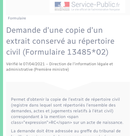
Enfants – Jeunes
Tourisme
Travaux - Autorisation d’occupation de l’espace
public
Transports scolaires
Mariage – PACS
Compétences
Etat-civil - Papiers - Citoyenneté
Formulaire
Demande d'une copie d'un
Parrainage civil
Plan interactif
Logement - Urbanisme
extrait conservé au répertoire
Recensement
Présentation de la commune
civil (Formulaire 13485*02)
Loisirs
Patrimoine – Histoire
Vérifié le 07/04/2021 – Direction de l'information légale et
Nouvel habitant
administrative (Première ministre)
Publications
Numérique
La Communauté de communes
Permet d'obtenir la copie de l'extrait de répertoire civil
Organisation d’événement
(registre dans lequel sont répertoriés l'ensemble des
demandes, actes et jugements relatifs à l'état civil)
correspondant à la mention <span
Sécurité - Prévention
class="expression">RC</span> sur un acte de naissance.
La demande doit être adressée au greffe du tribunal de