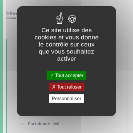
©
Direction de l’information légale et administrative
comarquage developpé par
baseo.io
Ce site utilise des
cookies et vous donne
le contrôle sur ceux
Retrouvez aussi
que vous souhaitez
activer
Concessions funéraires
Tout accepter
Documents d’identité
Tout refuser
Etat civil
Personnaliser
Mariage – PACS
Parrainage civil