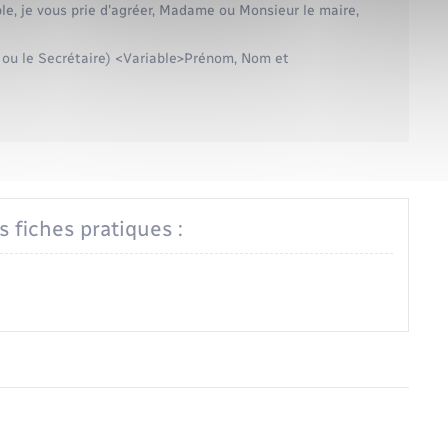
ble, je vous prie d'agréer, Madame ou Monsieur le maire,
nt ou le Secrétaire) <Variable>Prénom, Nom et
s fiches pratiques :