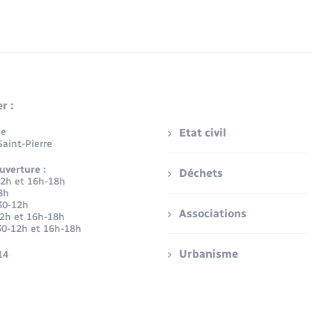
r :
ue
Etat civil
aint-Pierre
uverture :
Déchets
12h et 16h-18h
8h
30-12h
Associations
12h et 16h-18h
30-12h et 16h-18h
Urbanisme
14