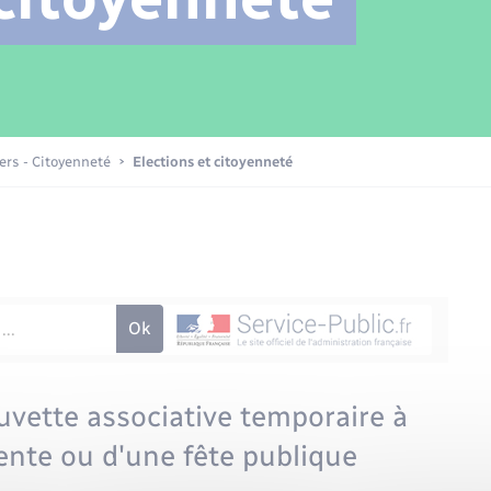
Transports scolaires
Mariage – PACS
Compétences
Etat-civil - Papiers -
Citoyenneté
Patrimoine – Histoire
iers - Citoyenneté
Elections et citoyenneté
Nouvel habitant
Sécurité - Prévention
Voirie et espace public
vette associative temporaire à
vente ou d'une fête publique