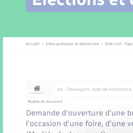
Location de 2 roues
Arrêtés municipaux
Etat civil
Conseil municipal
Petite enfance
Tourisme
Travaux - Autorisation d’occupation
Enfants – Jeunes
de l’espace public
Recensement
Présentation de la commune
Accueil
Infos pratiques et démarches
Etat-civil - Pap
Loisirs
La Communauté de communes
Organisation d’événement
Transports
Modèle de document
Demande d'ouverture d'une bu
l'occasion d'une foire, d'une 