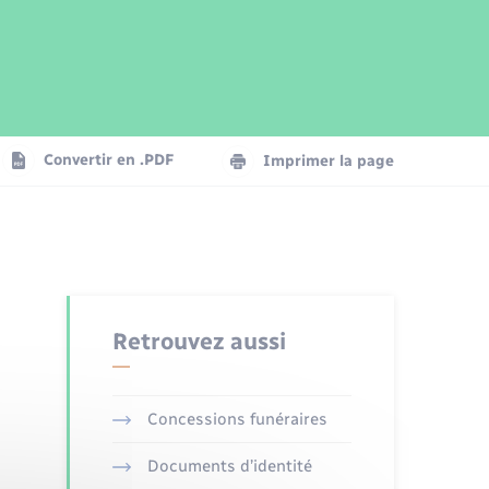
Parrainage civil
Plan interactif
Logement - Urbanisme
Publications
Convertir en .PDF
Imprimer la page
Numérique
Seniors
Retrouvez aussi
Concessions funéraires
Documents d’identité