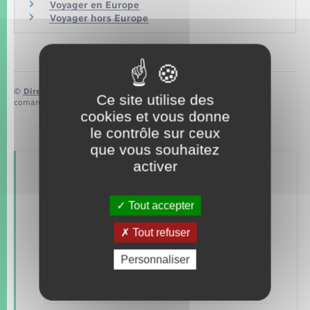
Voyager en Europe
Voyager hors Europe
©
Direction de l’information légale et administrative
Ce site utilise des
comarquage developpé par
baseo.io
cookies et vous donne
le contrôle sur ceux
que vous souhaitez
activer
Retrouvez aussi
Tout accepter
Concessions funéraires
Tout refuser
Documents d’identité
Personnaliser
Etat civil