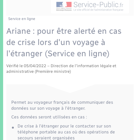
Enfants – Jeunes
Tourisme
Travaux - Autorisation d’occupation de l’espace
public
Transports scolaires
Mariage – PACS
Compétences
Etat-civil - Papiers - Citoyenneté
Service en ligne
Ariane : pour être alerté en cas
Parrainage civil
Plan interactif
Logement - Urbanisme
de crise lors d'un voyage à
Recensement
Présentation de la commune
l'étranger (Service en ligne)
Loisirs
Patrimoine – Histoire
Vérifié le 05/04/2022 – Direction de l'information légale et
Nouvel habitant
administrative (Première ministre)
Publications
Numérique
La Communauté de communes
Permet au voyageur français de communiquer des
Organisation d’événement
données sur son voyage à l'étranger.
Ces données seront utilisées en cas :
Sécurité - Prévention
De crise à l'étranger pour le contacter sur son
téléphone portable au cas où des opérations de
secours seraient organisées