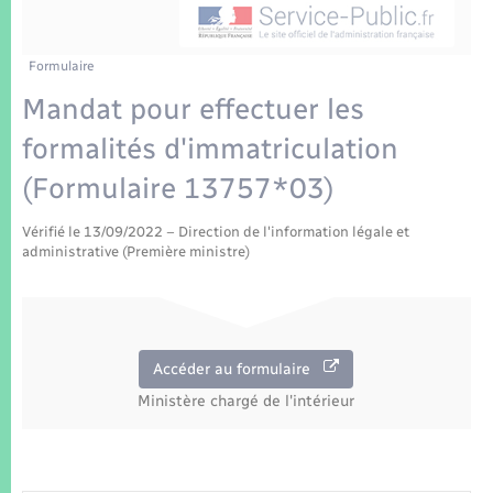
Enfants – Jeunes
Tourisme
Travaux - Autorisation d’occupation de l’espace
public
Transports scolaires
Mariage – PACS
Compétences
Etat-civil - Papiers - Citoyenneté
Formulaire
Mandat pour effectuer les
Parrainage civil
Plan interactif
Logement - Urbanisme
formalités d'immatriculation
Recensement
Présentation de la commune
(Formulaire 13757*03)
Loisirs
Patrimoine – Histoire
Vérifié le 13/09/2022 – Direction de l'information légale et
Nouvel habitant
administrative (Première ministre)
Publications
Numérique
La Communauté de communes
Accéder au formulaire
Organisation d’événement
Ministère chargé de l'intérieur
Sécurité - Prévention