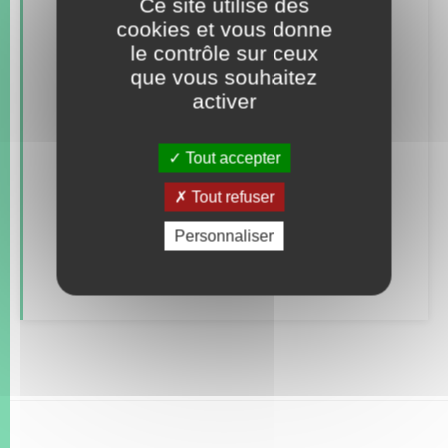
Ce site utilise des
cookies et vous donne
le contrôle sur ceux
Concessions funéraires
que vous souhaitez
Documents d’identité
activer
Etat civil
Tout accepter
Mariage – PACS
Tout refuser
Parrainage civil
Personnaliser
Recensement