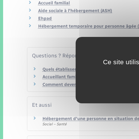
Accueil familial
Aide sociale à l'hébergement (ASH)
Ehpad
Hébergement temporaire pour personne âgée (ré
Questions ? Réponses !
Ce site util
Quels établissements ou résidences héberge
Accueillant familial et assistant familial : que
Comment devenir accueillant familial (accuei
Et aussi
Hébergement d'une personne en situation d
Social – Santé