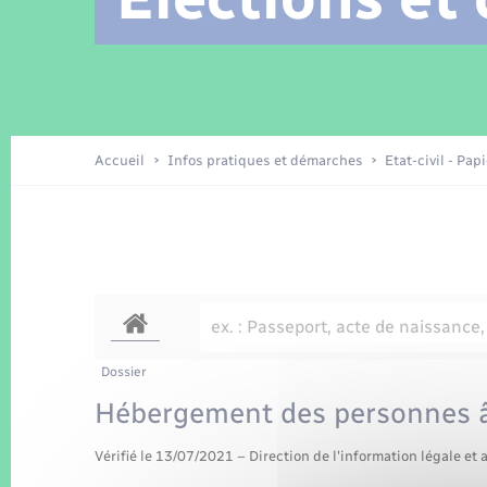
Location de 2 roues
Arrêtés municipaux
Etat civil
Conseil municipal
Petite enfance
Tourisme
Travaux - Autorisation d’occupation
Enfants – Jeunes
de l’espace public
Recensement
Présentation de la commune
Accueil
Infos pratiques et démarches
Etat-civil - Pap
Loisirs
La Communauté de communes
Organisation d’événement
Transports
Dossier
Hébergement des personnes 
Vérifié le 13/07/2021 – Direction de l'information légale et 