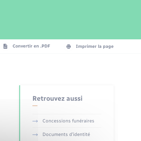
Parrainage civil
Plan interactif
Logement - Urbanisme
Publications
Convertir en .PDF
Imprimer la page
Numérique
Seniors
Retrouvez aussi
Concessions funéraires
Documents d’identité