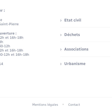
r :
ue
Etat civil
aint-Pierre
uverture :
Déchets
12h et 16h-18h
8h
30-12h
Associations
12h et 16h-18h
30-12h et 16h-18h
Urbanisme
14
Mentions légales
Contact