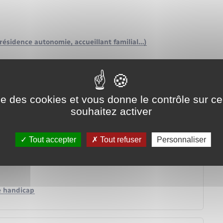
sidence autonomie, accueillant familial…)
ise des cookies et vous donne le contrôle sur 
souhaitez activer
nt des personnes âgées (Ehpad…) ?
lles différences ?
l d'une personne âgée/handicapée) ?
Tout accepter
Tout refuser
Personnaliser
e handicap