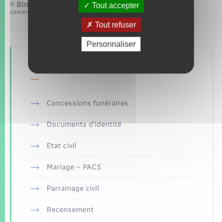
©
Direction de l’information légale et administrative
Tout accepter
comarquage developpé par
baseo.io
Tout refuser
Personnaliser
Retrouvez aussi
Concessions funéraires
Documents d’identité
Etat civil
Mariage – PACS
Parrainage civil
Recensement