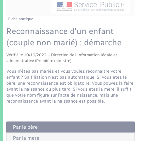
Enfants – Jeunes
Tourisme
Travaux - Autorisation d’occupation de l’espace
public
Transports scolaires
Mariage – PACS
Compétences
Etat-civil - Papiers - Citoyenneté
Fiche pratique
Reconnaissance d'un enfant
Parrainage civil
Plan interactif
Logement - Urbanisme
(couple non marié) : démarche
Recensement
Présentation de la commune
Loisirs
Vérifié le 10/10/2022 – Direction de l'information légale et
administrative (Première ministre)
Patrimoine – Histoire
Vous n'êtes pas mariés et vous voulez reconnaître votre
Nouvel habitant
enfant ? Sa filiation n'est pas automatique. Si vous êtes le
Publications
père, une reconnaissance est obligatoire. Vous pouvez la faire
Numérique
avant la naissance ou plus tard. Si vous êtes la mère, il suffit
que votre nom figure sur l'acte de naissance, mais une
La Communauté de communes
reconnaissance avant la naissance est possible.
Organisation d’événement
Sécurité - Prévention
Par le père
Par la mère