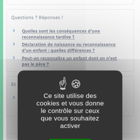
Questions ? Réponses !
Quelles sont les conséquences d'une
reconnaissance tardive ?
Déclaration de naissance ou reconnaissance
d'un enfant : quelles différences ?
Peut-on reconnaître un enfant dont on n'est
pas le père ?
Et aussi
Ce site utilise des
Reconnaissance conjointe d'un enfant dans un
cookies et vous donne
couple de femmes
le contrôle sur ceux
Famille – Scolarité
que vous souhaitez
activer