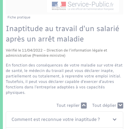
Enfants – Jeunes
Tourisme
Travaux - Autorisation d’occupation de l’espace
public
Transports scolaires
Mariage – PACS
Compétences
Etat-civil - Papiers - Citoyenneté
Fiche pratique
Inaptitude au travail d'un salarié
Parrainage civil
Plan interactif
Logement - Urbanisme
après un arrêt maladie
Recensement
Présentation de la commune
Loisirs
Vérifié le 11/04/2022 – Direction de l'information légale et
administrative (Première ministre)
Patrimoine – Histoire
En fonction des conséquences de votre maladie sur votre état
Nouvel habitant
de santé, le médecin du travail peut vous déclarer inapte,
Publications
partiellement ou totalement, à reprendre votre emploi initial.
Numérique
Toutefois, il peut vous déclarer capable d'exercer d'autres
fonctions dans l'entreprise adaptées à vos capacités
La Communauté de communes
physiques.
Organisation d’événement
Tout replier
Tout déplier
Sécurité - Prévention
Comment est reconnue votre inaptitude ?