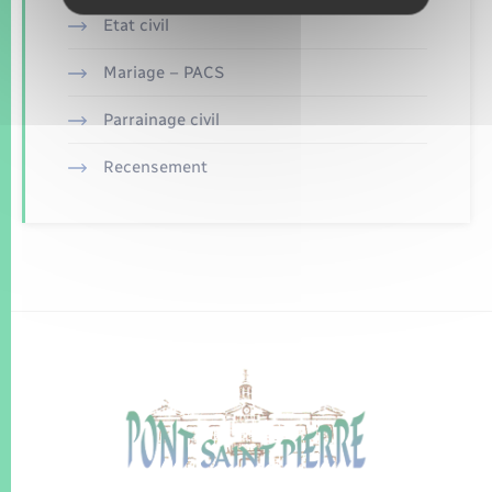
Etat civil
Mariage – PACS
Parrainage civil
Recensement