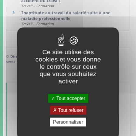
accident du travail
Travail – Formation
Inaptitude au travail du salarié suite à une
maladie professionnelle
Travail – Formation
Ce site utilise des
©
Direction de l’information légale et administrative
cookies et vous donne
comarquage developpé par
baseo.io
le contrôle sur ceux
que vous souhaitez
activer
Retrouvez aussi
Tout accepter
Tout refuser
Concessions funéraires
Personnaliser
Documents d’identité