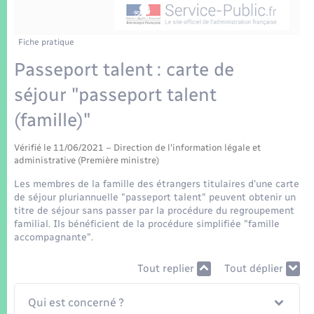
Enfants – Jeunes
Tourisme
Travaux - Autorisation d’occupation de l’espace
public
Transports scolaires
Mariage – PACS
Compétences
Etat-civil - Papiers - Citoyenneté
Fiche pratique
Passeport talent : carte de
Parrainage civil
Plan interactif
Logement - Urbanisme
séjour "passeport talent
Recensement
Présentation de la commune
(famille)"
Loisirs
Patrimoine – Histoire
Vérifié le 11/06/2021 – Direction de l'information légale et
Nouvel habitant
administrative (Première ministre)
Publications
Les membres de la famille des étrangers titulaires d'une carte
Numérique
de séjour pluriannuelle "passeport talent" peuvent obtenir un
titre de séjour sans passer par la procédure du regroupement
La Communauté de communes
familial. Ils bénéficient de la procédure simplifiée "famille
Organisation d’événement
accompagnante".
Tout replier
Tout déplier
Sécurité - Prévention
Qui est concerné ?