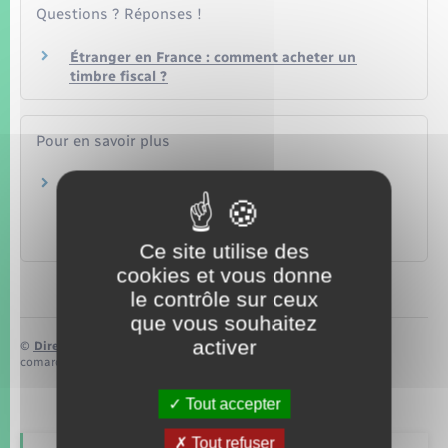
Questions ? Réponses !
Étranger en France : comment acheter un
timbre fiscal ?
Pour en savoir plus
Welcome to France : informations
personnalisées pour votre installation en
France
Business France
Ce site utilise des
cookies et vous donne
le contrôle sur ceux
que vous souhaitez
activer
©
Direction de l’information légale et administrative
comarquage developpé par
baseo.io
Tout accepter
Tout refuser