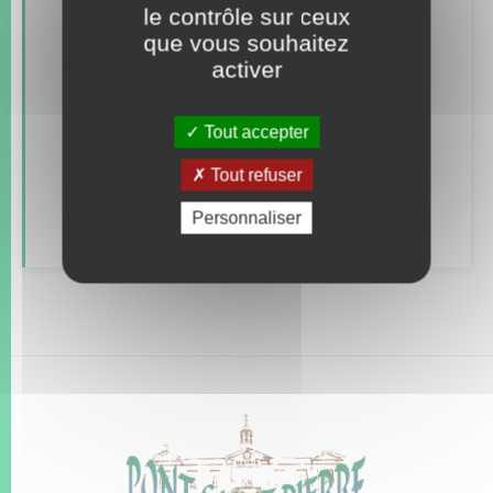
le contrôle sur ceux
Documents d’identité
que vous souhaitez
activer
Etat civil
Mariage – PACS
Tout accepter
Parrainage civil
Tout refuser
Recensement
Personnaliser