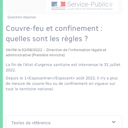
Enfants – Jeunes
Tourisme
Travaux - Autorisation d’occupation de l’espace
public
Transports scolaires
Mariage – PACS
Compétences
Etat-civil - Papiers - Citoyenneté
Question-réponse
Couvre-feu et confinement :
Parrainage civil
Plan interactif
Logement - Urbanisme
quelles sont les règles ?
Recensement
Présentation de la commune
Loisirs
Vérifié le 02/08/2022 – Direction de l'information légale et
administrative (Première ministre)
Patrimoine – Histoire
La fin de l'état d'urgence sanitaire est intervenue le 31 juillet
Nouvel habitant
2022.
Publications
Depuis le 1<Exposant>er</Exposant> août 2022, il n'y a plus
Numérique
de mesure de couvre-feu ou de confinement en vigueur sur
tout le territoire national.
La Communauté de communes
Organisation d’événement
Sécurité - Prévention
Textes de référence