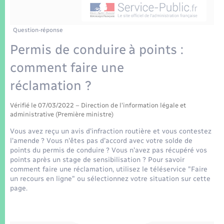
Enfants – Jeunes
Tourisme
Travaux - Autorisation d’occupation de l’espace
public
Transports scolaires
Mariage – PACS
Compétences
Etat-civil - Papiers - Citoyenneté
Question-réponse
Permis de conduire à points :
Parrainage civil
Plan interactif
Logement - Urbanisme
comment faire une
Recensement
Présentation de la commune
réclamation ?
Loisirs
Patrimoine – Histoire
Vérifié le 07/03/2022 – Direction de l'information légale et
Nouvel habitant
administrative (Première ministre)
Publications
Vous avez reçu un avis d'infraction routière et vous contestez
Numérique
l'amende ? Vous n'êtes pas d'accord avec votre solde de
points du permis de conduire ? Vous n'avez pas récupéré vos
La Communauté de communes
points après un stage de sensibilisation ? Pour savoir
Organisation d’événement
comment faire une réclamation, utilisez le téléservice "Faire
un recours en ligne" ou sélectionnez votre situation sur cette
page.
Sécurité - Prévention