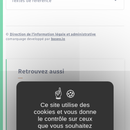
Textes de référence
Seniors
Transports
Voirie et espace public
©
Direction de l’information légale et administrative
comarquage developpé par
baseo.io
Retrouvez aussi
Concessions funéraires
Ce site utilise des
Documents d’identité
cookies et vous donne
Etat civil
le contrôle sur ceux
que vous souhaitez
Mariage – PACS