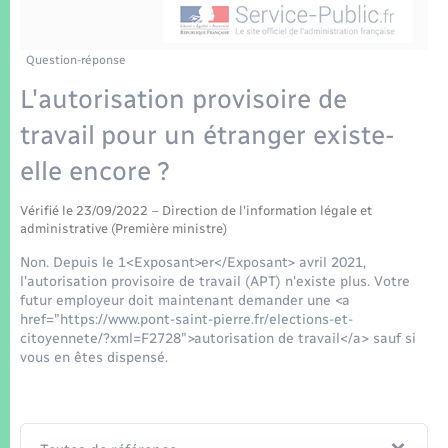
Enfants – Jeunes
Tourisme
Travaux - Autorisation d’occupation de l’espace
public
Transports scolaires
Mariage – PACS
Compétences
Etat-civil - Papiers - Citoyenneté
Question-réponse
L'autorisation provisoire de
Parrainage civil
Plan interactif
Logement - Urbanisme
travail pour un étranger existe-
Recensement
Présentation de la commune
elle encore ?
Loisirs
Patrimoine – Histoire
Vérifié le 23/09/2022 – Direction de l'information légale et
Nouvel habitant
administrative (Première ministre)
Publications
Non. Depuis le 1<Exposant>er</Exposant> avril 2021,
Numérique
l'autorisation provisoire de travail (APT) n'existe plus. Votre
futur employeur doit maintenant demander une <a
La Communauté de communes
href="https://www.pont-saint-pierre.fr/elections-et-
Organisation d’événement
citoyennete/?xml=F2728">autorisation de travail</a> sauf si
vous en êtes dispensé.
Sécurité - Prévention