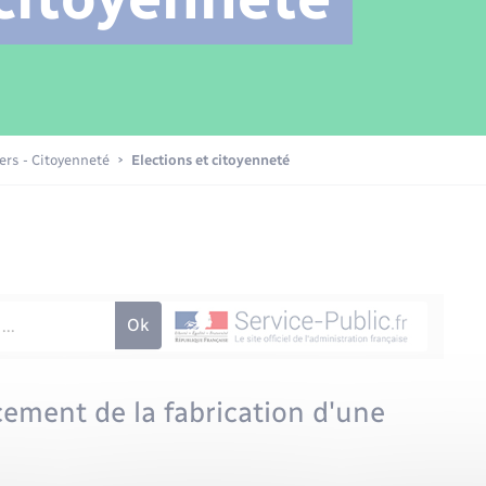
Transports scolaires
Mariage – PACS
Compétences
Etat-civil - Papiers -
Citoyenneté
Patrimoine – Histoire
iers - Citoyenneté
Elections et citoyenneté
Nouvel habitant
Sécurité - Prévention
Voirie et espace public
ement de la fabrication d'une