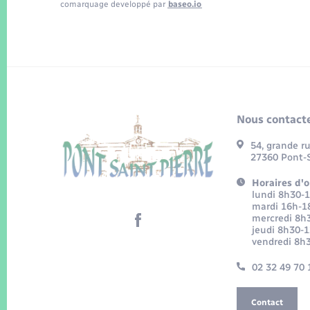
comarquage developpé par
baseo.io
Nous contacte
54, grande r
27360 Pont-S
Horaires d'o
lundi 8h30-
mardi 16h-1
mercredi 8h
jeudi 8h30-
vendredi 8h
02 32 49 70 
Contact