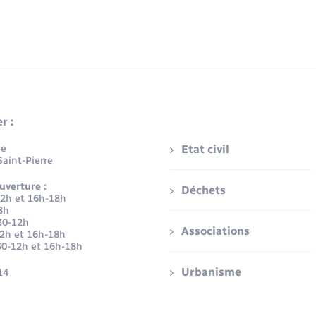
r :
ue
Etat civil
aint-Pierre
uverture :
Déchets
12h et 16h-18h
8h
30-12h
Associations
12h et 16h-18h
30-12h et 16h-18h
Urbanisme
14