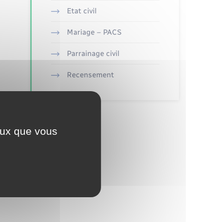
Etat civil
Mariage – PACS
Parrainage civil
Recensement
ceux que vous