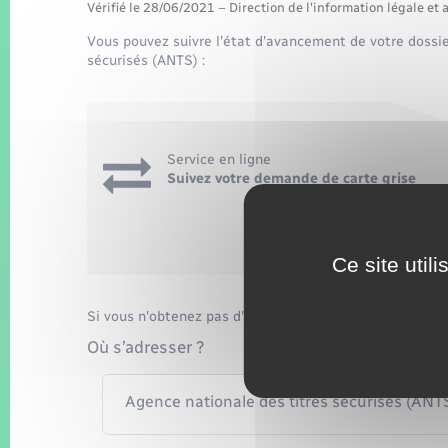
Vérifié le 28/06/2021 – Direction de l'information légale et 
Vous pouvez suivre l'état d'avancement de votre dossier
sécurisés (ANTS) :
Service en ligne
Suivez votre demande de carte grise
Accéder au 
Agence nationale d
Ce site util
Si vous n'obtenez pas d'information via le téléservice,
Où s’adresser ?
Agence nationale des titres sécurisés (ANTS)