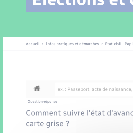
Location de 2 roues
Arrêtés municipaux
Etat civil
Conseil municipal
Petite enfance
Tourisme
Travaux - Autorisation d’occupation
Enfants – Jeunes
de l’espace public
Recensement
Présentation de la commune
Accueil
Infos pratiques et démarches
Etat-civil - Pap
Loisirs
La Communauté de communes
Organisation d’événement
Transports
Question-réponse
Comment suivre l'état d'avanc
carte grise ?