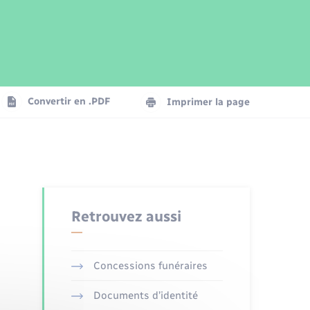
Parrainage civil
Plan interactif
Logement - Urbanisme
Publications
Convertir en .PDF
Imprimer la page
Numérique
Seniors
Retrouvez aussi
Concessions funéraires
Documents d’identité