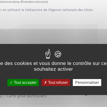
administrative (Première ministre)
 en utilisant le téléservice de l'Agence nationale des titres
service en ligne
es titres sécurisés (ANTS)
ise des cookies et vous donne le contrôle sur 
souhaitez activer
 contactez l'ANTS avec son formulaire de contact en ligne.
Tout accepter
Tout refuser
Personnaliser
 – Carte grise particuliers