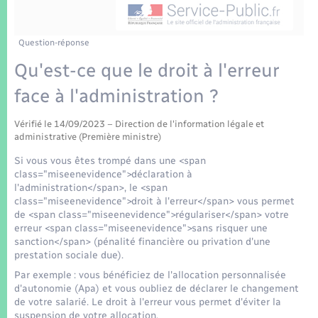
Enfants – Jeunes
Tourisme
Travaux - Autorisation d’occupation de l’espace
public
Transports scolaires
Mariage – PACS
Compétences
Etat-civil - Papiers - Citoyenneté
Question-réponse
Qu'est-ce que le droit à l'erreur
Parrainage civil
Plan interactif
Logement - Urbanisme
face à l'administration ?
Recensement
Présentation de la commune
Loisirs
Vérifié le 14/09/2023 – Direction de l'information légale et
administrative (Première ministre)
Patrimoine – Histoire
Si vous vous êtes trompé dans une <span
Nouvel habitant
class="miseenevidence">déclaration à
Publications
l'administration</span>, le <span
Numérique
class="miseenevidence">droit à l'erreur</span> vous permet
de <span class="miseenevidence">régulariser</span> votre
La Communauté de communes
erreur <span class="miseenevidence">sans risquer une
Organisation d’événement
sanction</span> (pénalité financière ou privation d'une
prestation sociale due).
Par exemple : vous bénéficiez de l'allocation personnalisée
Sécurité - Prévention
d'autonomie (Apa) et vous oubliez de déclarer le changement
de votre salarié. Le droit à l'erreur vous permet d'éviter la
suspension de votre allocation.