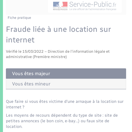
Enfants – Jeunes
Tourisme
Travaux - Autorisation d’occupation de l’espace
public
Transports scolaires
Mariage – PACS
Compétences
Etat-civil - Papiers - Citoyenneté
Fiche pratique
Fraude liée à une location sur
Parrainage civil
Plan interactif
Logement - Urbanisme
internet
Recensement
Présentation de la commune
Loisirs
Vérifié le 15/03/2022 – Direction de l'information légale et
administrative (Première ministre)
Patrimoine – Histoire
Nouvel habitant
Vous êtes majeur
Publications
Numérique
Vous êtes mineur
La Communauté de communes
Organisation d’événement
Que faire si vous êtes victime d'une arnaque à la location sur
internet ?
Les moyens de recours dépendent du type de site : site de
Sécurité - Prévention
petites annonces (le bon coin, e-bay…) ou faux site de
location.