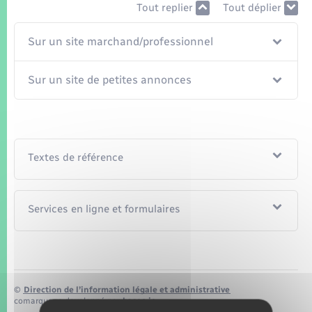
Seniors
Tout replier
Tout déplier
Sur un site marchand/professionnel
Transports
Sur un site de petites annonces
Voirie et espace public
Textes de référence
Services en ligne et formulaires
©
Direction de l’information légale et administrative
comarquage developpé par
baseo.io