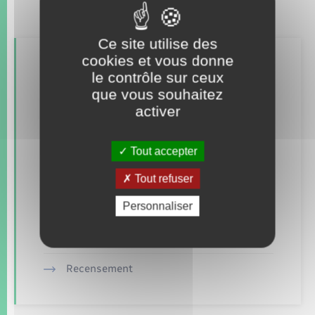
Ce site utilise des
cookies et vous donne
Retrouvez aussi
le contrôle sur ceux
que vous souhaitez
activer
Concessions funéraires
Documents d’identité
Tout accepter
Etat civil
Tout refuser
Personnaliser
Mariage – PACS
Parrainage civil
Recensement