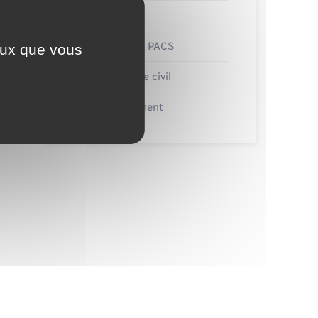
Etat civil
Mariage – PACS
ceux que vous
Parrainage civil
Recensement