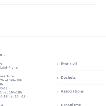
r :
ue
Etat civil
aint-Pierre
uverture :
Déchets
12h et 16h-18h
8h
30-12h
Associations
12h et 16h-18h
30-12h et 16h-18h
Urbanisme
14