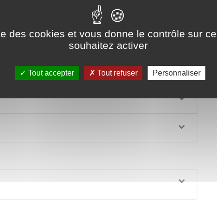
administrative (Première ministre)
ise des cookies et vous donne le contrôle sur 
souhaitez activer
net et vous vous estimez trompé par l'acheteur.
Tout accepter
Tout refuser
Personnaliser
Tout replier
Tout déplier