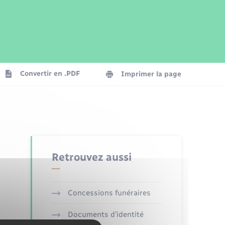
Parrainage civil
Plan interactif
Logement - Urbanisme
Publications
Convertir en .PDF
Imprimer la page
Numérique
Seniors
Retrouvez aussi
Concessions funéraires
Documents d’identité